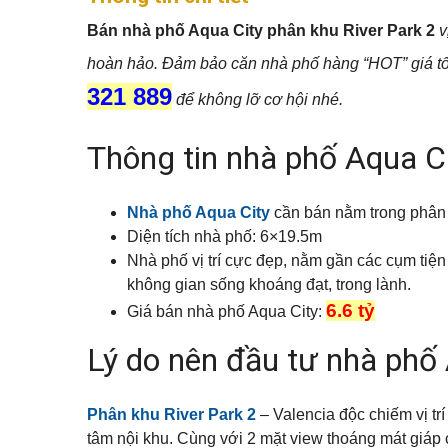
c
h
Q
u
h
â
u
Bán nhà phố Aqua City phân khu River Park 2
v
s
o
n
ậ
e
t
t
n
h
í
hoàn hảo. Đảm bảo căn nhà phố hàng “HOT” giá tốt n
5
u
c
V
321 889
ê
h
để không lỡ cơ hội nhé.
ă
n
Q
n
h
u
p
S
à
Thông tin nhà phố Aqua C
ậ
h
h
đ
n
ò
o
ấ
7
n
p
t
g
h
Nhà phố Aqua City
cần bán nằm trong phân 
o
Q
u
M
Diện tích nhà phố: 6×19.5m
u
N
s
ẹ
ậ
h
Nhà phố vị trí cực đẹp, nằm gần các cụm tiệ
e
o
n
à
c
m
không gian sống khoáng đạt, trong lành.
9
p
h
u
h
o
a
6.6 tỷ
Giá bán nhà phố Aqua City:
ố
t
n
Q
h
h
u
Lý do nên đầu tư nhà phố 
u
à
ậ
B
ê
n
i
1
ệ
M
0
t
N
ẹ
Phân khu River Park 2
– Valencia độc chiếm vị t
t
h
o
tâm nội khu. Cùng với 2 mặt view thoáng mát giáp
h
à
b