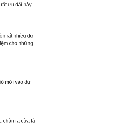
rất ưu đãi này.
òn rất nhiều dư
g đệm cho những
gió mới vào dự
c chân ra cửa là