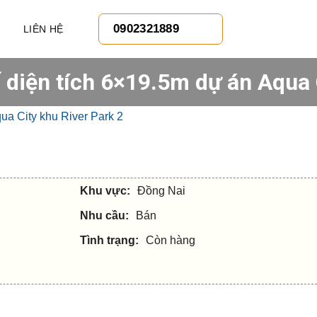
0902321889
LIÊN HỆ
diện tích 6×19.5m dự án Aqua 
Khu vực:
Đồng Nai
Nhu cầu:
Bán
Tình trạng:
Còn hàng