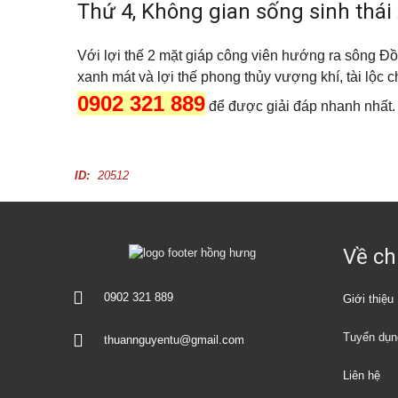
ă
Thứ 4, Không gian sống sinh thái
Đ
n
ứ
p
c
h
Với lợi thế 2 mặt giáp công viên hướng ra sông Đ
ò
n
xanh mát và lợi thế phong thủy vượng khí, tài lộc 
B
g
ì
c
0902 321 889
n
để được giải đáp nhanh nhất.
h
h
o
D
t
ư
h
ơ
u
n
ID:
20512
ê
g
M
ặ
t
Về ch
b
ằ
n
0902 321 889
Giới thiệu
g
c
h
Tuyển dụn
thuannguyentu@gmail.com
o
t
h
Liên hệ
u
ê