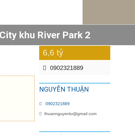
City khu River Park 2
6,6 tỷ
0902321889
NGUYỄN THUẬN
0902321889
thuannguyentu@gmail.com