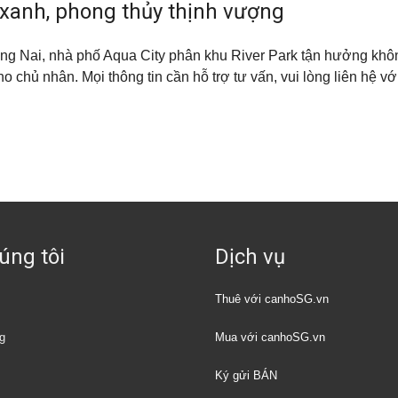
 xanh, phong thủy thịnh vượng
ồng Nai, nhà phố Aqua City phân khu River Park tận hưởng khôn
cho chủ nhân.
Mọi thông tin cần hỗ trợ tư vấn, vui lòng liên hệ vớ
úng tôi
Dịch vụ
Thuê với canhoSG.vn
g
Mua với canhoSG.vn
Ký gửi BÁN