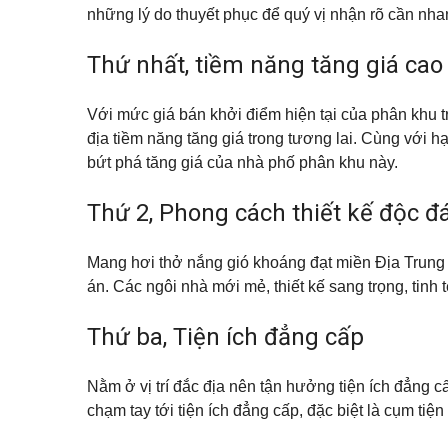
Q
ự
p
á
những lý do thuyết phục để quý vị nhận rõ cần nha
u
h
n
ậ
ố
n
n
Đ
c
h
Thứ nhất, tiềm năng tăng giá cao
1
ấ
h
à
1
t
o
n
t
ề
Với mức giá bán khởi điểm hiện tại của phân khu tr
K
h
Q
n
ý
u
địa tiềm năng tăng giá trong tương lai. Cùng với
u
g
ê
ậ
bứt phá tăng giá của nhà phố phân khu này.
ử
n
T
i
B
ấ
B
B
ì
t
Thứ 2, Phong cách thiết kế độc đ
i
Đ
n
c
ệ
S
h
ả
t
T
n
t
Mang hơi thở nắng gió khoáng đạt miền Địa Trung 
h
h
h
ạ
à
ự
án. Các ngôi nhà mới mẻ, thiết kế sang trọng, tinh
n
đ
c
h
ấ
h
t
o
Thứ ba, Tiện ích đẳng cấp
B
t
Q
Á
h
u
N
u
ậ
Nằm ở vị trí đắc địa nên tận hưởng tiện ích đẳng c
ê
n
chạm tay tới tiện ích đẳng cấp, đặc biệt là cụm ti
T
h
V
ủ