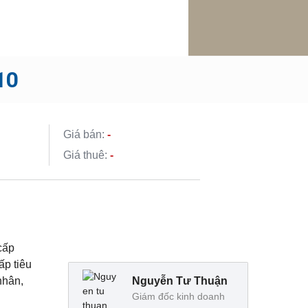
10
Giá bán:
-
Giá thuê:
-
 cấp
ấp tiêu
nhân,
Nguyễn Tư Thuận
Giám đốc kinh doanh