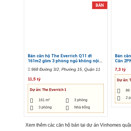
BÁN
Bán căn hộ The Everrich Q11 dt
Bán căn
161m2 gồm 3 phòng ngủ không nội
Căn 2PN
thất
968 Đường 3/2, Phường 15, Quận 11
7,3 tỷ
11,5 tỷ
Dự án:
Dự án:
The Everrich 1
86
2 
161 m²
3 phòng
3 phòng
Nhà trống
Xem thêm các căn hộ bán tại dự án Vinhomes qu