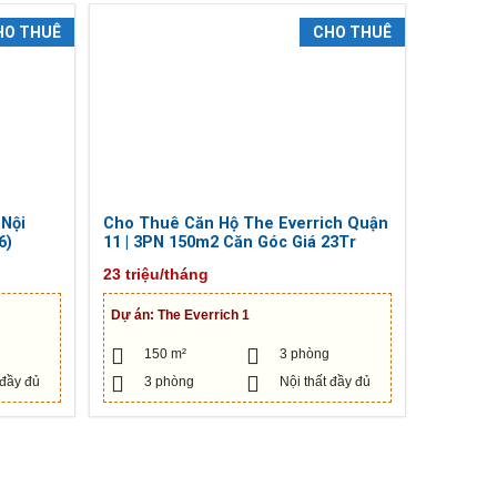
HO THUÊ
CHO THUÊ
 Nội
Cho Thuê Căn Hộ The Everrich Quận
6)
11 | 3PN 150m2 Căn Góc Giá 23Tr
23 triệu/tháng
Dự án:
The Everrich 1
150 m²
3 phòng
 đầy đủ
3 phòng
Nội thất đầy đủ