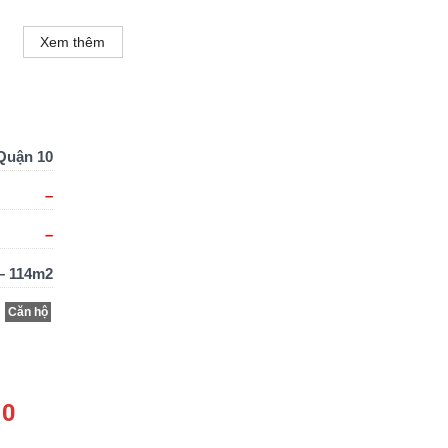
Xem thêm
Quận 10
–
–
– 114m2
Căn hộ
10