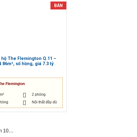
BÁN
 hộ The Flemington Q.11 –
 86m², sổ hồng, giá 7.3 tỷ
The Flemington
 m²
2 phòng
phòng
Nội thất đầy đủ
ận 10…