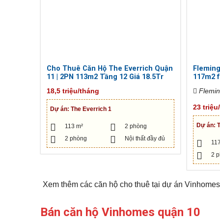
ă
Đ
n
ứ
p
c
h
ò
n
B
g
ì
c
n
h
h
Cho Thuê Căn Hộ The Everrich Quận
Fleming
o
D
11 | 2PN 113m2 Tầng 12 Giá 18.5Tr
117m2 fu
t
ư
h
ơ
18,5 triệu/tháng
Flemington Apartments, Đường Lê Đại
u
n
ê
Hành, p
g
23 triệu
Dự án:
The Everrich 1
Minh, V
M
Dự án:
113 m²
2 phòng
ặ
t
2 phòng
Nội thất đầy đủ
11
b
ằ
2 
n
g
c
h
Xem thêm các căn hộ cho thuê tại dự án Vinhome
o
t
h
Bán căn hộ Vinhomes quận 10
u
ê