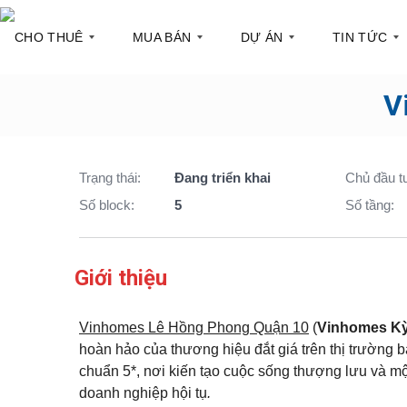
CHO THUÊ
MUA BÁN
DỰ ÁN
TIN TỨC
V
C
C
Q
T
ă
ă
u
h
n
n
ậ
ô
h
h
n
n
Trạng thái:
Đang triển khai
Chủ đầu t
ộ
ộ
1
g
c
t
Số block:
5
Số tầng:
h
i
T
Q
o
n
ò
u
t
t
a
ậ
h
h
n
n
u
ị
Giới thiệu
h
2
ê
t
à
r
ư
Q
T
ờ
Vinhomes Lê Hồng Phong Quận 10
(
Vinhomes K
S
u
ò
n
hoàn hảo của thương hiệu đắt giá trên thị trường 
h
ậ
a
g
o
n
n
chuẩn 5*, nơi kiến tạo cuộc sống thượng lưu và mộ
p
3
h
doanh nghiệp hội tụ
.
h
à
P
o