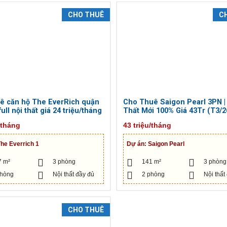
CHO THUÊ
C
ê căn hộ The EverRich quận
Cho Thuê Saigon Pearl 3PN |
ull nội thất giá 24 triệu/tháng
Thất Mới 100% Giá 43Tr (T3/2
/tháng
43 triệu/tháng
he Everrich 1
Dự án:
Saigon Pearl
7 m²
3 phòng
141 m²
3 phòng
phòng
Nội thất đầy đủ
2 phòng
Nội thất
CHO THUÊ