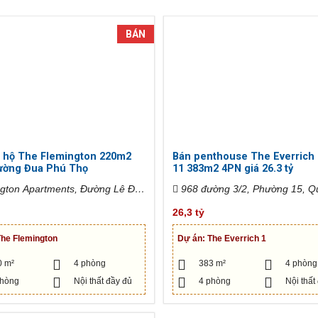
BÁN
 hộ The Flemington 220m2
Bán penthouse The Everrich
ường Đua Phú Thọ
11 383m2 4PN giá 26.3 tỷ
968 đường 3/2, Phường 15, Q
hường 15, Quận 11, Hồ Chí
26,3 tỷ
iệt Nam
The Flemington
Dự án:
The Everrich 1
0 m²
4 phòng
383 m²
4 phòng
phòng
Nội thất đầy đủ
4 phòng
Nội thất