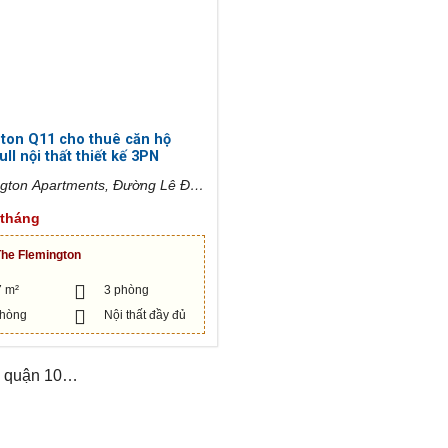
ton Q11 cho thuê căn hộ
ll nội thất thiết kế 3PN
hường 15, Quận 11, Hồ Chí
/tháng
iệt Nam
The Flemington
7 m²
3 phòng
phòng
Nội thất đầy đủ
s quận 10…