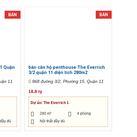
BÁN
BÁN
 1 Quận
bán căn hộ penthouse The Everrich
3/2 quận 11 diện tích 280m2
uận 11
968 đường 3/2, Phường 15, Quận 11
18,8 tỷ
Dự án:
The Everrich 1
280 m²
4 phòng
 đầy đủ
Nội thất đầy đủ