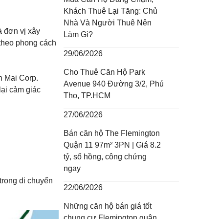
Khách Thuê Lại Tăng: Chủ
Nhà Và Người Thuê Nên
 đơn vị xây
Làm Gì?
 theo phong cách
29/06/2026
Cho Thuê Căn Hộ Park
n Mai Corp.
Avenue 940 Đường 3/2, Phú
lại cảm giác
Thọ, TP.HCM
27/06/2026
Bán căn hộ The Flemington
Quận 11 97m² 3PN | Giá 8.2
tỷ, sổ hồng, công chứng
ngay
 trong di chuyển
22/06/2026
Những căn hộ bán giá tốt
chung cư Flemington quận