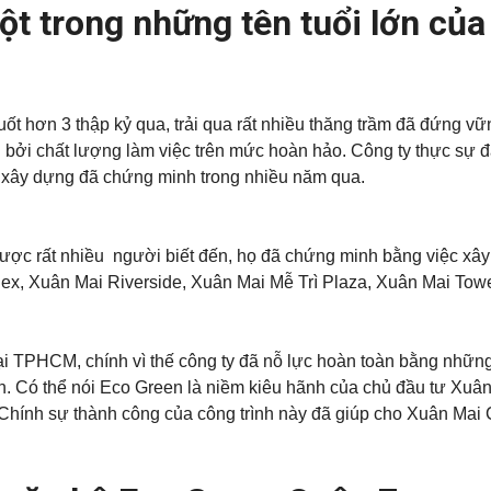
t trong những tên tuổi lớn của
uốt hơn 3 thập kỷ qua, trải qua rất nhiều thăng trầm đã đứng vữ
bởi chất lượng làm việc trên mức hoàn hảo. Công ty thực sự đã
ờng xây dựng đã chứng minh trong nhiều năm qua.
được rất nhiều người biết đến, họ đã chứng minh bằng việc xâ
lex, Xuân Mai Riverside, Xuân Mai Mễ Trì Plaza, Xuân Mai Tow
i TPHCM, chính vì thế công ty đã nỗ lực hoàn toàn bằng những 
lớn. Có thể nói Eco Green là niềm kiêu hãnh của chủ đầu tư Xuâ
Chính sự thành công của công trình này đã giúp cho Xuân Mai 