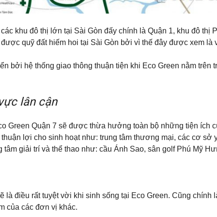
các khu đô thị lớn tại Sài Gòn đấy chính là Quận 1, khu đô th
được quỹ đất hiếm hoi tại Sài Gòn bởi vì thế đây được xem là vị
yển bởi hệ thống giao thông thuận tiện khi Eco Green nằm trên 
vực lân cận
Eco Green Quận 7 sẽ được thừa hưởng toàn bộ những tiện ích c
huận lợi cho sinh hoạt như: trung tâm thương mại, các cơ sở y
âm giải trí và thể thao như: cầu Ánh Sao, sân golf Phú Mỹ Hư
là điều rất tuyệt vời khi sinh sống tại Eco Green. Cũng chính l
m của các đơn vị khác.