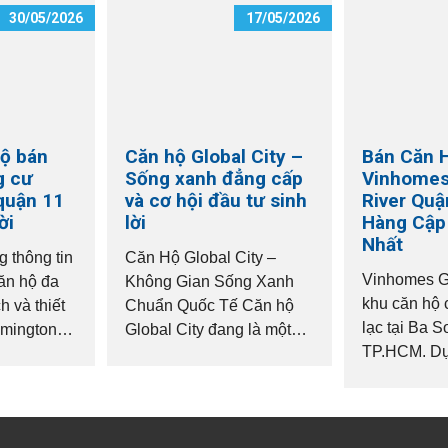
30/05/2026
17/05/2026
ộ bán
Căn hộ Global City –
Bán Căn 
g cư
Sống xanh đẳng cấp
Vinhomes
quận 11
và cơ hội đầu tư sinh
River Quậ
ời
lời
Hàng Cập
Nhất
 thông tin
Căn Hộ Global City –
Vinhomes Go
căn hộ đa
Không Gian Sống Xanh
khu căn hộ 
h và thiết
Chuẩn Quốc Tế Căn hộ
lạc tại Ba S
emington
Global City đang là một
TP.HCM. Dự
ầu mua
trong những dòng sản
trí trung tâ
rong bất
phẩm được quan tâm tại
bờ sông Sài
khu Đông TP.HCM. Với
nhanh...
quy hoạch bài...