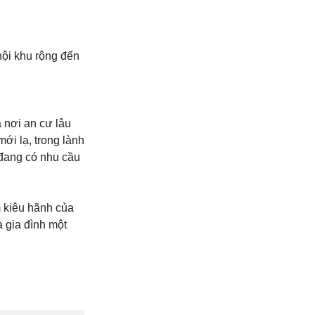
nội khu rộng đến
 nơi an cư lâu
ới lạ, trong lành
 đang có nhu cầu
m kiêu hãnh của
 gia đình một