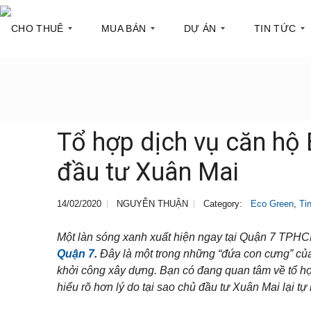
CHO THUÊ
MUA BÁN
DỰ ÁN
TIN TỨC
C
C
Q
T
ă
ă
u
h
n
n
ậ
ô
h
h
n
n
Tổ hợp dịch vụ căn hộ
ộ
ộ
1
g
c
t
đầu tư Xuân Mai
h
i
T
Q
o
n
ò
u
t
t
a
ậ
h
h
14/02/2020
NGUYỄN THUẬN
Category:
Eco Green
,
Ti
n
n
u
ị
h
2
ê
t
à
r
Một làn sóng xanh xuất hiện ngay tại Quận 7 TPHCM
ư
Q
T
ờ
Quận 7
.
Đây là một trong những “đứa con cưng” củ
S
u
ò
n
h
ậ
a
khởi công xây dựng. Bạn có đang quan tâm về tổ hợ
g
o
n
n
hiểu rõ hơn lý do tại sao chủ đầu tư Xuân Mai lại t
p
3
h
h
à
P
o