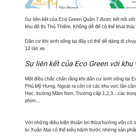
T
ấ
Sự liên kết của Eco Green Quận 7 được kết nối với 
t
khu đô thị Thủ Thiêm. Không dễ để có thể khai thác 
c
ả
n
h
Dân cư khi sinh sống tại đây có thể dễ dàng di chu
à
12 làn xe.
đ
ấ
t
Sự liên kết của Eco Green với khu 
c
h
o
t
Một điều chắc chắn rằng khi dân cư sinh sống tại 
h
Phú Mỹ Hưng. Ngoài ra còn có các khu vực lân cận t
u
ê
Học, trường Mầm Non, Trường cấp 1,2,3…các trung t
phim…
Với những điều kiện thuận lợi thừa hưởng vốn có sẽ 
tư Xuân Mai có thể kiêu hãnh trước những sản phẩ