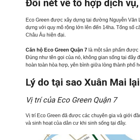
Đôi nét về tổ hợp dịch vụ
Q
ự
p
á
u
h
n
ậ
ố
n
n
Đ
c
h
Eco Green được xây dựng tại đường Nguyễn Văn L
1
ấ
h
à
1
t
o
dựng với quy mô rộng lớn lên đến 14ha. Tổng số căn
n
t
Châu Âu hiện đại.
ề
K
h
Q
n
ý
u
u
g
ê
ậ
Căn hộ Eco Green Quận 7
là một sản phẩm được đ
ử
n
T
i
Đúng như tên gọi của nó, không gian sống tại đây 
B
ấ
B
B
ì
t
hoàn toàn hòa hợp, yên bình giữa lòng thành phố h
i
Đ
n
c
ệ
S
h
ả
t
T
n
Lý do tại sao Xuân Mai lạ
t
h
h
h
ạ
à
ự
n
đ
c
h
ấ
Vị trí của Eco Green Quận 7
h
t
o
B
t
Q
Á
h
u
Vị trí Eco Green đã được các chuyên gia và giới đầu 
N
u
ậ
ê
và sinh hoạt của dân cư khi sinh sống tại đây.
n
T
h
V
ủ