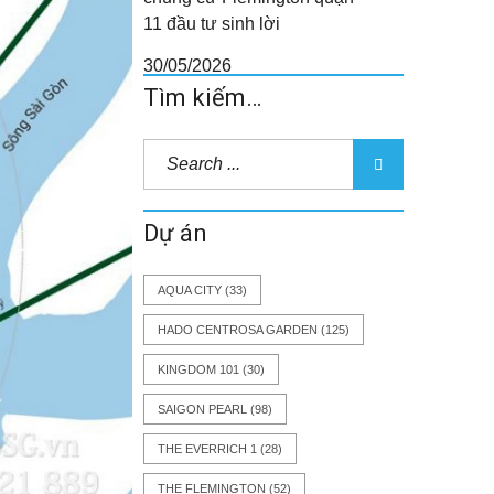
11 đầu tư sinh lời
30/05/2026
Tìm kiếm…
Dự án
AQUA CITY
(33)
HADO CENTROSA GARDEN
(125)
KINGDOM 101
(30)
SAIGON PEARL
(98)
THE EVERRICH 1
(28)
THE FLEMINGTON
(52)