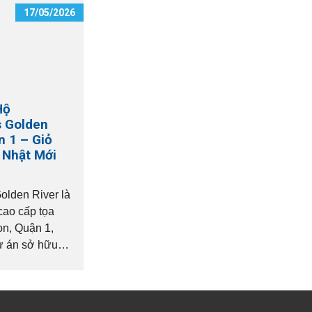
17/05/2026
Hộ
 Golden
n 1 – Giỏ
 Nhật Mới
lden River là
cao cấp tọa
on, Quận 1,
 án sở hữu vị
m hiếm có bên
 Gòn, kết nối