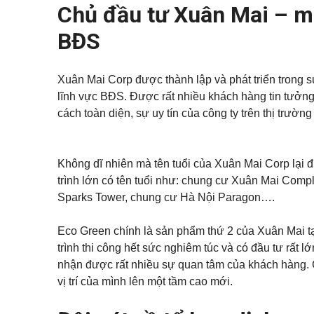
c
h
Chủ đầu tư Xuân Mai – mộ
Q
u
h
â
u
s
o
n
ậ
e
t
t
BĐS
n
h
í
5
u
c
V
ê
h
ă
n
Xuân Mai Corp được thành lập và phát triển trong s
Q
n
h
u
p
lĩnh vực BĐS. Được rất nhiều khách hàng tin tưởng 
S
à
ậ
h
h
đ
cách toàn diện, sự uy tín của công ty trên thị trư
n
ò
o
ấ
7
n
p
t
g
h
o
Q
u
M
Không dĩ nhiên mà tên tuổi của Xuân Mai Corp lại 
u
N
s
ẹ
ậ
h
trình lớn có tên tuổi như: chung cư Xuân Mai Comp
e
o
n
à
c
m
Sparks Tower, chung cư Hà Nội Paragon….
9
p
h
u
h
o
a
ố
t
n
Eco Green chính là sản phẩm thứ 2 của Xuân Mai tạ
Q
h
h
u
u
à
trình thi công hết sức nghiêm túc và có đầu tư rất 
ậ
B
ê
n
nhận được rất nhiều sự quan tâm của khách hàng. 
i
1
ệ
M
vị trí của mình lên một tầm cao mới.
0
t
N
ẹ
t
h
o
h
à
b