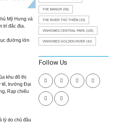
THE MANOR
(58)
ị Phú Mỹ Hưng và
THE RIVER THỦ THIÊM
(33)
 trí đắc địa.
VINHOMES CENTRAL PARK
(105)
trục đường lớn
VINHOMES GOLDEN RIVER
(42)
Follow Us
ủa khu đô thị
 tế, trường Đại
ng, Rạp chiếu
à lý do chủ đầu