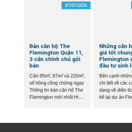
01/07/2026
Bán căn hộ The
Những căn h
Flemington Quận 11,
giá tốt chun
3 căn chính chủ gửi
Flemington 
bán
đầu tư sinh l
Căn 95m², 97m² và 220m²,
Bên cạnh những
sổ hồng công chứng ngay
chi tiết về các 
Thông tin bán căn hộ The
dạng về diện tíc
Flemington mới nhất Hiện
kế tại dự án Fl
chúng tôi đang nhận ký
quận 11, nhu c
gửi bán 3 căn hộ tại The
bán và đầu tư t
Flemington Quận 11,...
động...