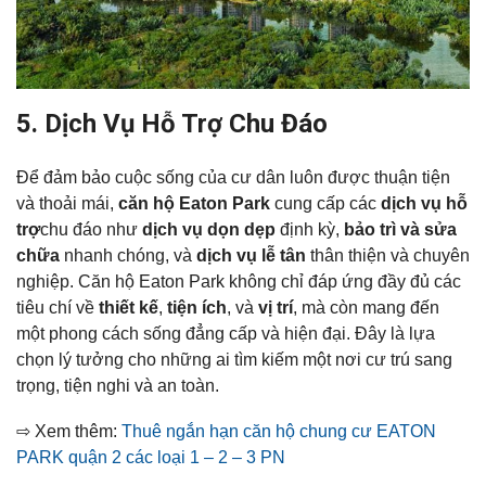
5. Dịch Vụ Hỗ Trợ Chu Đáo
Để đảm bảo cuộc sống của cư dân luôn được thuận tiện
và thoải mái,
căn hộ Eaton Park
cung cấp các
dịch vụ hỗ
trợ
chu đáo như
dịch vụ dọn dẹp
định kỳ,
bảo trì và sửa
chữa
nhanh chóng, và
dịch vụ lễ tân
thân thiện và chuyên
nghiệp. Căn hộ Eaton Park không chỉ đáp ứng đầy đủ các
tiêu chí về
thiết kế
,
tiện ích
, và
vị trí
, mà còn mang đến
một phong cách sống đẳng cấp và hiện đại. Đây là lựa
chọn lý tưởng cho những ai tìm kiếm một nơi cư trú sang
trọng, tiện nghi và an toàn.
⇨ Xem thêm:
Thuê ngắn hạn căn hộ chung cư EATON
PARK quận 2 các loại 1 – 2 – 3 PN