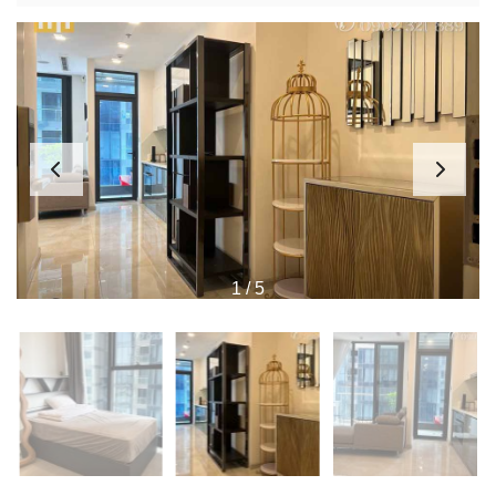
1
/
5