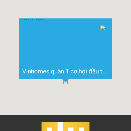
Vinhomes quận 1 cơ hội đầu tư với căn hộ OT 74m2 bán hoặc cho thuê