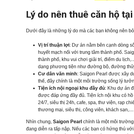
Q
ự
p
á
u
h
n
ậ
Lý do nên thuê căn hộ tại
ố
n
n
Đ
c
h
1
ấ
h
à
1
t
o
n
t
Dưới đây là những lý do mà các bạn không nên bỏ
ề
K
h
Q
n
ý
u
u
g
ê
Vị trí thuận lợi
: Dự án nằm bên cạnh dòng s
ậ
ử
n
T
huyết mạch nối với trung tâm thành phố. Sa
i
B
ấ
B
B
thành phố, khu vui chơi giải trí, điểm du lịc
ì
t
i
Đ
n
c
dạng phương tiện như đường bộ, đường thủ
ệ
S
h
ả
t
Cư dân văn minh
: Saigon Pearl được xây dự
T
n
t
h
h
h
thế, đây chính là một môi trường sống lý tưởn
ạ
à
ự
n
Tiện ích nội ngoại khu đầy đủ
: Khu dự án đ
đ
c
h
ấ
h
được đáp ứng đầy đủ. Tiện ích nội khu có hồ b
t
o
B
24/7, siêu thị 24h, cafe, spa, thư viện, rạp 
t
Q
Á
h
thương mại, siêu thị, công viên, khách sạn,…
u
N
u
ậ
ê
n
Nhìn chung,
Saigon Pearl
chính là một môi trường
T
h
đang diễn ra tấp nập. Nếu các bạn có hứng thú với d
V
ủ