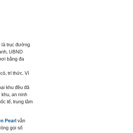
là trục đường
Thành, UBND
 nơi bằng đa
, trí thức. Vì
goại khu đều đã
i khu, an ninh
ốc tế, trung tâm
n Pearl
vẫn
lòng gọi số