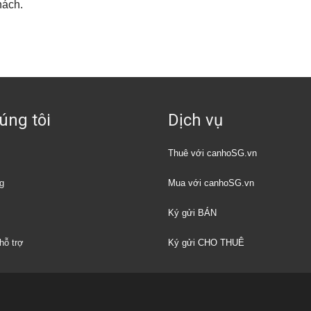
hách.
úng tôi
Dịch vụ
Thuê với canhoSG.vn
g
Mua với canhoSG.vn
Ký gửi BÁN
hỗ trợ
Ký gửi CHO THUÊ