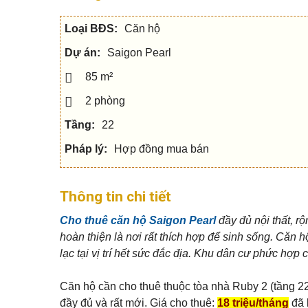
c
h
Q
u
h
â
u
s
o
n
Loại BĐS:
Căn hộ
ậ
e
t
t
n
h
í
5
Dự án:
Saigon Pearl
u
c
V
ê
h
ă
n
85 m²
Q
n
h
u
p
S
à
2 phòng
ậ
h
h
đ
n
ò
o
ấ
7
Tầng:
22
n
p
t
g
h
o
Pháp lý:
Hợp đồng mua bán
Q
u
M
u
N
s
ẹ
ậ
h
e
o
n
à
c
m
Thông tin chi tiết
9
p
h
u
h
o
a
ố
Cho thuê căn hộ Saigon Pearl
đầy đủ nội thất, r
t
n
Q
h
h
hoàn thiện là nơi rất thích hợp để sinh sống. Căn h
u
u
à
ậ
B
ê
lạc tại vị trí hết sức đắc địa. Khu dân cư phức hợp
n
i
1
ệ
M
0
t
N
ẹ
Căn hộ cần cho thuê thuộc t
òa nhà Ruby 2 (tầng 2
t
h
o
h
đầy đủ và rất mới. Giá cho thuê:
18 triệu/tháng
đã 
à
b