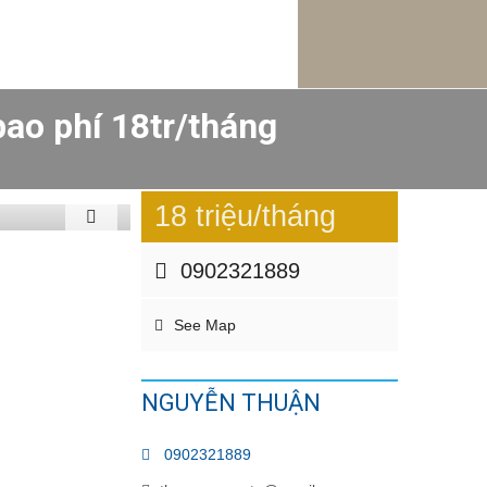
bao phí 18tr/tháng
18 triệu/tháng
0902321889
See Map
NGUYỄN THUẬN
0902321889