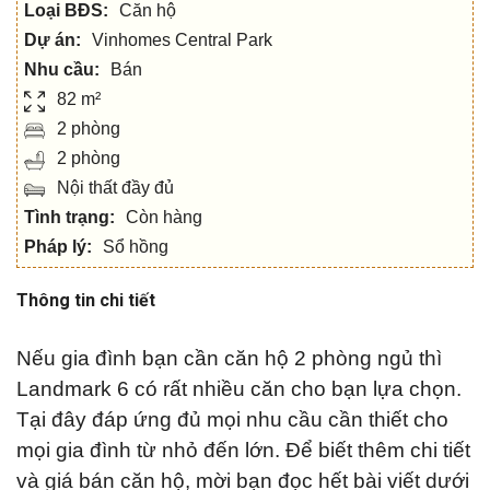
Loại BĐS:
Căn hộ
Dự án:
Vinhomes Central Park
Nhu cầu:
Bán
82 m²
2 phòng
2 phòng
Nội thất đầy đủ
Tình trạng:
Còn hàng
Pháp lý:
Sổ hồng
Thông tin chi tiết
Nếu gia đình bạn cần căn hộ 2 phòng ngủ thì
Landmark 6 có rất nhiều căn cho bạn lựa chọn.
Tại đây đáp ứng đủ mọi nhu cầu cần thiết cho
mọi gia đình từ nhỏ đến lớn. Để biết thêm chi tiết
và giá bán căn hộ, mời bạn đọc hết bài viết dưới