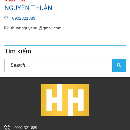
Views:
691
NGUYỄN THUẬN
0902321889
thuannguyentu@gmail.com
Tìm kiếm
0902 321 889