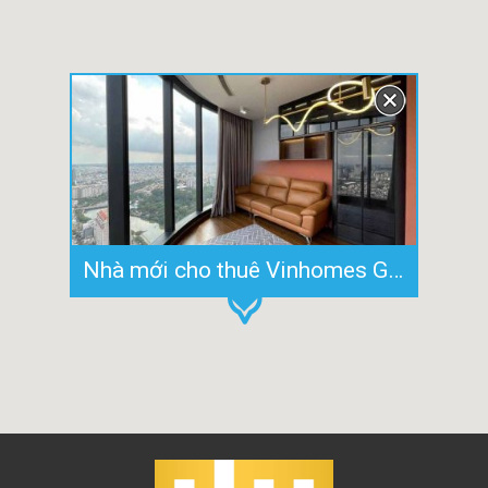
Nhà mới cho thuê Vinhomes Golden River 3PN view sông nội thất cao cấp