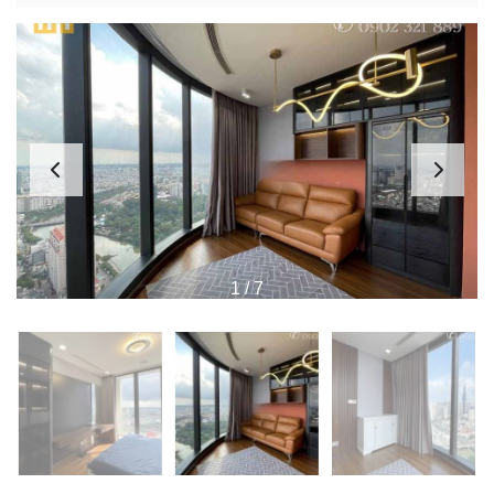
1
/
7