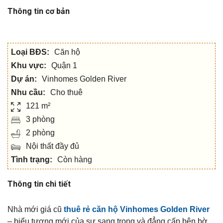
Thông tin cơ bản
Loại BĐS:
Căn hộ
Khu vực:
Quận 1
Dự án:
Vinhomes Golden River
Nhu cầu:
Cho thuê
121 m²
3 phòng
2 phòng
Nội thất đầy đủ
Tình trạng:
Còn hàng
Thông tin chi tiết
Nhà mới giá cũ
thuê rẻ căn hộ Vinhomes Golden River
– biểu tượng mới của sự sang trọng và đẳng cấp bên bờ