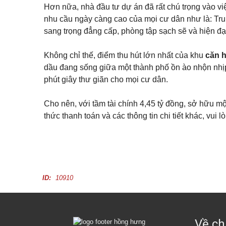
ă
Đ
Hơn nữa, nhà đầu tư dự án đã rất chú trọng vào vi
n
ứ
p
nhu cầu ngày càng cao của mọi cư dân như là: Tru
c
h
sang trọng đẳng cấp, phòng tập sạch sẽ và hiện đạ
ò
n
B
g
ì
Không chỉ thế, điểm thu hút lớn nhất của khu
căn h
c
n
h
h
dầu đang sống giữa một thành phố ồn ào nhộn nhị
o
D
t
phút giây thư giãn cho mọi cư dân.
ư
h
ơ
u
n
ê
Cho nên, với tầm tài chính 4,45 tỷ đồng, sở hữu 
g
thức thanh toán và các thông tin chi tiết khác, vui l
M
ặ
t
b
ằ
n
g
ID:
10910
c
h
o
t
h
u
Về ch
ê