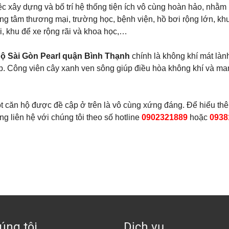
ệc xây dựng và bố trí hệ thống tiện ích vô cùng hoàn hảo, nhằm
ng tâm thương mại, trường học, bệnh viện, hồ bơi rộng lớn, kh
i, khu để xe rộng rãi và khoa học,…
ộ Sài Gòn Pearl quận Bình Thạnh
chính là không khí mát làn
p. Công viên cây xanh ven sông giúp điều hòa không khí và ma
một căn hộ được đề cập ở trên là vô cùng xứng đáng. Để hiểu t
òng liên hệ với chúng tôi theo số hotline
0902321889
hoặc
0938
úng tôi
Dịch vụ