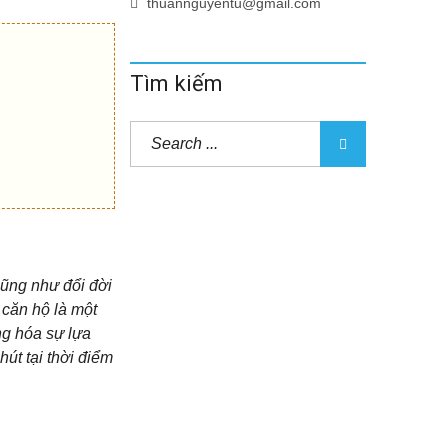
thuannguyentu@gmail.com
Tìm kiếm
cũng như đổi đời
 căn hộ là một
ng hóa sự lựa
út tại thời điểm