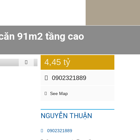
 căn 91m2 tầng cao
4,45 tỷ
0902321889
See Map
NGUYỄN THUẬN
0902321889