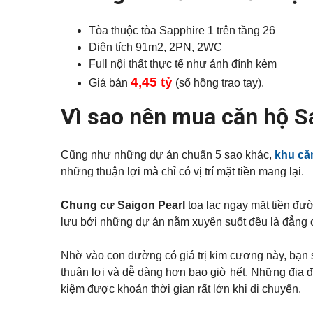
Q
ự
p
á
u
h
n
ậ
ố
n
Tòa thuộc tòa Sapphire 1 trên tầng 26
n
Đ
c
h
1
ấ
Diện tích 91m2,
2PN, 2WC
h
à
1
t
o
Full nội thất thực tế như ảnh đính kèm
n
t
ề
4,45 tỷ
K
h
Giá bán
(sổ hồng trao tay).
Q
n
ý
u
u
g
ê
ậ
Vì sao nên mua căn hộ S
ử
n
T
i
B
ấ
B
B
ì
t
i
Đ
n
c
Cũng như những dự án chuẩn 5 sao khác,
khu că
ệ
S
h
ả
t
những thuận lợi mà chỉ có vị trí mặt tiền mang lại.
T
n
t
h
h
h
ạ
à
ự
n
Chung cư Saigon Pearl
tọa lạc ngay mặt tiền đ
đ
c
h
ấ
h
lưu bởi những dự án nằm xuyên suốt đều là đẳng 
t
o
B
t
Q
Á
h
Nhờ vào con đường có giá trị kim cương này, bạn s
u
N
u
ậ
thuận lợi và dễ dàng hơn bao giờ hết. Những địa điể
ê
n
kiệm được khoản thời gian rất lớn khi di chuyển.
T
h
V
ủ