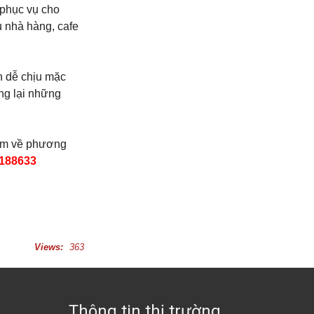
 phục vụ cho
u nhà hàng, cafe
h dễ chịu mặc
ng lại những
hêm về phương
188633
Views:
363
Thông tin thị trường