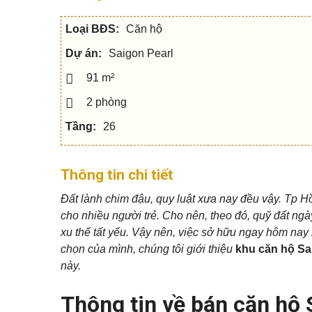
c
h
Q
u
h
â
u
s
o
n
Loại BĐS:
Căn hộ
ậ
e
t
t
n
h
í
5
Dự án:
Saigon Pearl
u
c
V
ê
h
ă
n
91 m²
Q
n
h
u
p
S
à
2 phòng
ậ
h
h
đ
n
ò
o
ấ
7
Tầng:
26
n
p
t
g
h
o
Q
u
M
u
N
s
ẹ
Thông tin chi tiết
ậ
h
e
o
n
à
c
m
Đất lành chim đậu, quy luật xưa nay đều vậy. Tp H
9
p
h
u
h
o
a
cho nhiều người trẻ. Cho nên, theo đó, quỹ đất ngà
ố
t
n
Q
xu thế tất yếu. Vậy nên, việc sở hữu ngay hôm nay 
h
h
u
u
à
chọn của mình, chúng tôi giới thiệu
khu căn hộ Sa
ậ
B
ê
n
i
này.
1
ệ
M
0
t
N
ẹ
t
Thông tin về bán căn hộ 
h
o
h
à
b