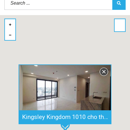
Kingsley Kingdom 1010 cho thuê chung cư 79m2 tầng cao nhà trống