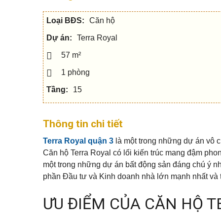
c
h
Q
u
h
â
u
s
o
n
Loại BĐS:
Căn hộ
ậ
e
t
t
n
h
í
5
Dự án:
Terra Royal
u
c
V
ê
h
ă
n
57 m²
Q
n
h
u
p
S
à
1 phòng
ậ
h
h
đ
n
ò
o
ấ
7
Tầng:
15
n
p
t
g
h
o
Q
u
M
u
N
s
ẹ
Thông tin chi tiết
ậ
h
e
o
n
à
c
m
Terra Royal quận 3
là một trong những dự án vô c
9
p
h
u
h
o
a
Căn hộ Terra Royal có lối kiến trúc mang đậm pho
ố
t
n
Q
một trong những dự án bất động sản đáng chú ý 
h
h
u
u
à
phần Đầu tư và Kinh doanh nhà lớn mạnh nhất và t
ậ
B
ê
n
i
1
ệ
M
ƯU ĐIỂM CỦA CĂN HỘ T
0
t
N
ẹ
t
h
o
h
à
b