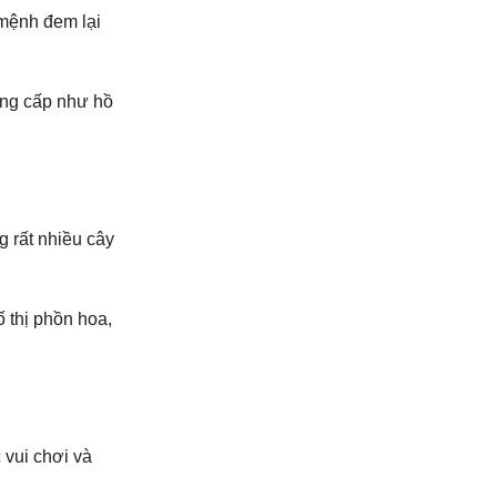
 mệnh đem lại
đẳng cấp như hồ
g rất nhiều cây
 thị phồn hoa,
c vui chơi và