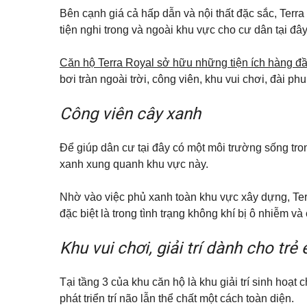
Q
ự
p
á
u
Bên cạnh giá cả hấp dẫn và nội thất đặc sắc, Terr
h
n
ậ
ố
n
tiện nghi trong và ngoài khu vực cho cư dân tại đây
n
Đ
c
h
1
ấ
h
à
1
t
o
Căn hộ Terra Royal sở hữu những tiện ích hàng đ
n
t
ề
bơi tràn ngoài trời, công viên, khu vui chơi, đài 
K
h
Q
n
ý
u
u
g
ê
ậ
Công viên cây xanh
ử
n
T
i
B
ấ
B
B
ì
t
i
Đ
Để giúp dân cư tại đây có một môi trường sống tron
n
c
ệ
S
h
ả
t
xanh xung quanh khu vực này.
T
n
t
h
h
h
ạ
à
ự
Nhờ vào việc phủ xanh toàn khu vực xây dựng, Terr
n
đ
c
h
ấ
đặc biệt là trong tình trạng không khí bị ô nhiễm v
h
t
o
B
t
Q
Á
Khu vui chơi, giải trí dành cho trẻ
h
u
N
u
ậ
ê
n
Tại tầng 3 của khu căn hộ là khu giải trí sinh hoạt c
T
h
phát triển trí não lẫn thể chất một cách toàn diện.
V
ủ