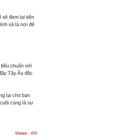
 sẽ đem lại tiện
inh và là nơi để
 tiêu chuẩn với
 đầy Tây Âu độc
g lại cho bạn
cuối cùng là sự
Views:
499