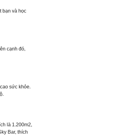
ết bạn và học
ên cạnh đó,
 cao sức khỏe.
ộ.
ích là 1.200m2,
ky Bar, thích