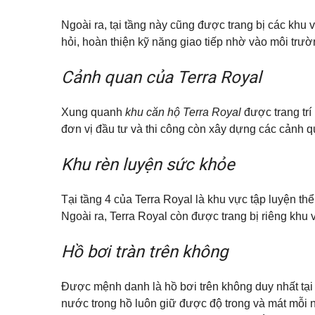
ă
Đ
n
ứ
p
Ngoài ra, tại tầng này cũng được trang bị các khu 
c
h
hỏi, hoàn thiện kỹ năng giao tiếp nhờ vào môi trườ
ò
n
B
g
ì
Cảnh quan của Terra Royal
c
n
h
h
o
D
t
Xung quanh
khu căn hộ Terra Royal
được trang tr
ư
h
ơ
đơn vị đầu tư và thi công còn xây dựng các cảnh 
u
n
ê
g
Khu rèn luyện sức khỏe
M
ặ
t
Tại tầng 4 của Terra Royal là khu vực tập luyện 
b
Ngoài ra, Terra Royal còn được trang bị riêng khu
ằ
n
g
Hồ bơi tràn trên không
c
h
o
t
Được mệnh danh là hồ bơi trên không duy nhất tại
h
u
nước trong hồ luôn giữ được độ trong và mát mỗi 
ê