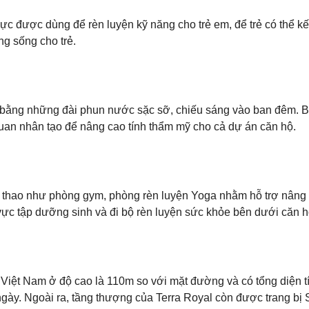
vực được dùng để rèn luyện kỹ năng cho trẻ em, để trẻ có thể k
ng sống cho trẻ.
í bằng những đài phun nước sặc sỡ, chiếu sáng vào ban đêm. B
quan nhân tạo để nâng cao tính thẩm mỹ cho cả dự án căn hộ.
thể thao như phòng gym, phòng rèn luyện Yoga nhằm hỗ trợ nâng
 vực tập dưỡng sinh và đi bộ rèn luyện sức khỏe bên dưới căn h
 Việt Nam ở độ cao là 110m so với mặt đường và có tổng diện t
ngày.
Ngoài ra, tầng thượng của Terra Royal còn được trang bị S