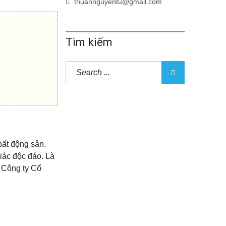
thuannguyentu@gmail.com
Tìm kiếm
bất động sản.
iác độc đáo. Là
 Công ty Cổ