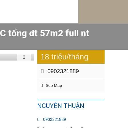
 tổng dt 57m2 full nt
18 triệu/tháng
0902321889
See Map
NGUYỄN THUẬN
0902321889