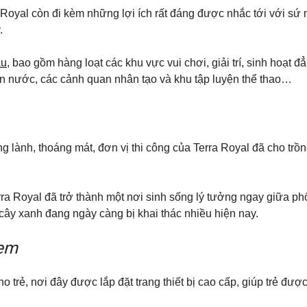
a Royal còn đi kèm những lợi ích rất đáng được nhắc tới với sứ
.
ầu
, bao gồm hàng loạt các khu vực vui chơi, giải trí, sinh hoạt 
phun nước, các cảnh quan nhân tạo và khu tập luyện thể thao…
g lành, thoáng mát, đơn vị thi công của Terra Royal đã cho trồn
a Royal đã trở thành một nơi sinh sống lý tưởng ngay giữa phố
à cây xanh đang ngày càng bị khai thác nhiều hiện nay.
 em
ho trẻ, nơi đây được lắp đặt trang thiết bị cao cấp, giúp trẻ đượ