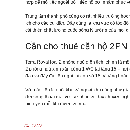
hợp để mở tiệc ngoài trời, tiệc hồ bơi nhằm phục vụ
T
Trung tâm thành phố cũng có rất nhiều trường học v
ấ
t
ích cho các cư dân. Đây cũng là khu vực có tốc độ 
c
cải thiện chất lượng cuộc sống lý tưởng của mọi gi
ả
n
h
Cần cho thuê căn hộ 2PN 
à
đ
ấ
t
c
Terra Royal loại 2 phòng ngủ diện tích chính là mộ
h
2 phòng ngủ xinh xắn cùng 1 WC tại tầng 15 – nơi 
o
t
đáo và đầy đủ tiện nghi thì con số 18 tr/tháng hoà
h
u
ê
Với các tiện ích nội khu và ngoại khu cũng như giá 
đời sống thoải mái với sự phục vụ đầy chuyên nghi
bình yên mỗi khi được về nhà.
ID:
12772