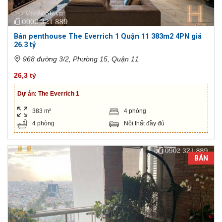
Bán penthouse The Everrich 1 Quận 11 383m2 4PN giá
26.3 tỷ
968 đường 3/2, Phường 15, Quận 11
26,3 tỷ
Dự án:
The Everrich 1
383 m²
4 phòng
4 phòng
Nội thất đầy đủ
BÁN