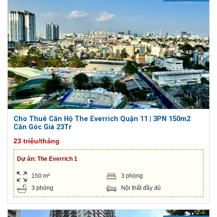
Cho Thuê Căn Hộ The Everrich Quận 11 | 3PN 150m2
Căn Góc Giá 23Tr
23 triệu/tháng
Dự án:
The Everrich 1
150 m²
3 phòng
3 phòng
Nội thất đầy đủ