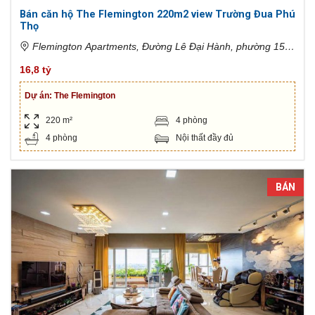
Bán căn hộ The Flemington 220m2 view Trường Đua Phú
Thọ
Flemington Apartments, Đường Lê Đại Hành, phường 15,
Quận 11, Hồ Chí Minh, Việt Nam
16,8 tỷ
Dự án:
The Flemington
220 m²
4 phòng
4 phòng
Nội thất đầy đủ
BÁN