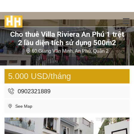
Cho thuê Villa Riviera An Phú 1 trệt
2 lầu diện tích sử dụng 500m2
60 Giang Văn Minh, An Phú, Quận 2
5.000 USD/tháng
0902321889
See Map