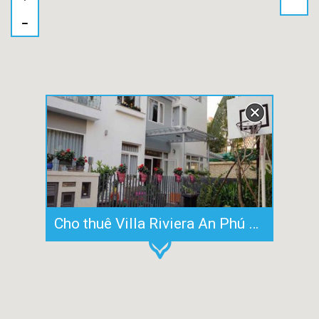
Cho thuê Villa Riviera An Phú 1 trệt 2 lầu diện tích sử dụng 500m2