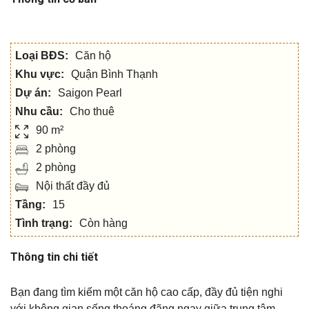
Loại BĐS:
Căn hộ
Khu vực:
Quận Bình Thạnh
Dự án:
Saigon Pearl
Nhu cầu:
Cho thuê
90 m²
2 phòng
2 phòng
Nội thất đầy đủ
Tầng:
15
Tình trạng:
Còn hàng
Thông tin chi tiết
Bạn đang tìm kiếm một căn hộ cao cấp, đầy đủ tiện nghi
với không gian sống thoáng đãng ngay giữa trung tâm