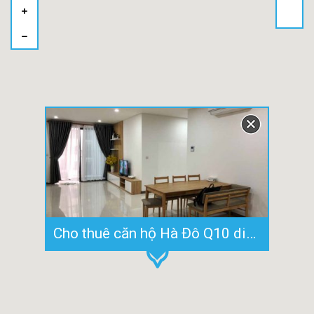
Cho thuê căn hộ Hà Đô Q10 diện tích rộng nội thất cao cấp 35 tr/tháng