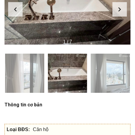
1
/
7
Thông tin cơ bản
Loại BĐS:
Căn hộ