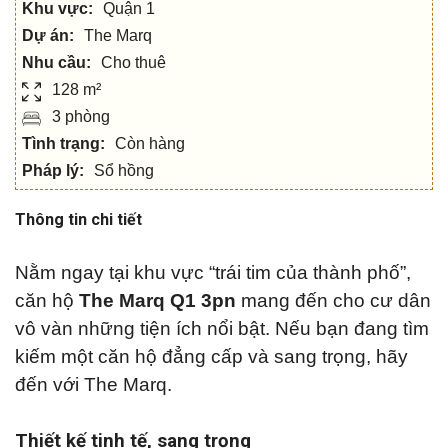
Khu vực:
Quận 1
Dự án:
The Marq
Nhu cầu:
Cho thuê
128 m²
3 phòng
Tình trạng:
Còn hàng
Pháp lý:
Sổ hồng
Thông tin chi tiết
Nằm ngay tại khu vực “trái tim của thành phố”,
căn hộ
The Marq Q1 3pn
mang đến cho cư dân
vô vàn những tiện ích nổi bật. Nếu bạn đang tìm
kiếm một căn hộ đẳng cấp và sang trọng, hãy
đến với The Marq.
Thiết kế tinh tế, sang trọng