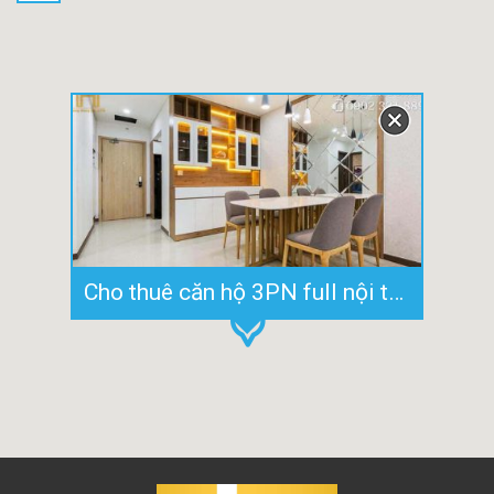
Cho thuê căn hộ 3PN full nội thất tòa Iris 3 tầng cao Hà Đô Centrosa