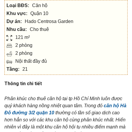
Loại BĐS:
Căn hộ
Khu vực:
Quận 10
Dự án:
Hado Centrosa Garden
Nhu cầu:
Cho thuê
121 m²
2 phòng
2 phòng
Nội thất đầy đủ
Tầng:
21
Thông tin chi tiết
Phân khúc cho thuê căn hộ tại tp Hồ Chí Minh luôn được
quý khách hàng nồng nhiệt quan tâm. Trong đó
căn hộ Hà
Đô đường 3/2 quận 10
thường có tần số giao dịch cao
hơn hẳn so với các khu căn hộ cùng phân khúc nhất. Hiển
nhiên vì đây là một khu căn hộ hội tụ nhiều điểm mạnh mà