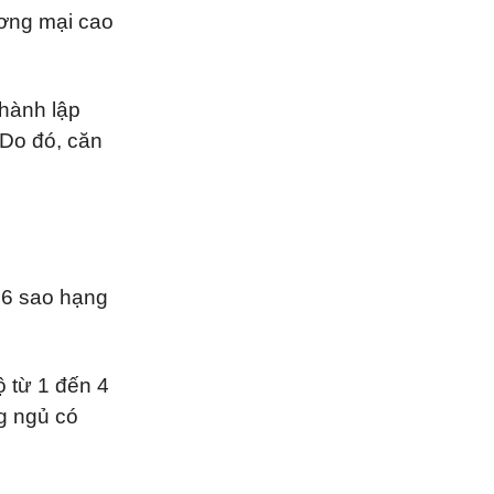
ương mại cao
thành lập
 Do đó, căn
 6 sao hạng
ộ từ 1 đến 4
ng ngủ có