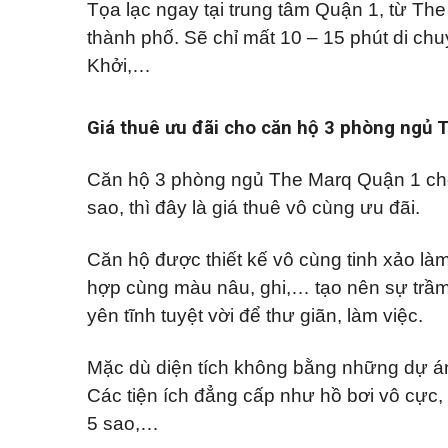
ă
Tọa lạc ngay tại trung tâm Quận 1, từ Th
Đ
n
ứ
p
thành phố. Sẽ chỉ mất 10 – 15 phút di c
c
h
Khởi,…
ò
n
B
g
ì
c
n
Giá thuê ưu đãi cho căn hộ 3 phòng ngủ
h
h
o
D
t
ư
h
Căn hộ 3 phòng ngủ The Marq Quận 1 cho
ơ
u
n
ê
sao, thì đây là giá thuê vô cùng ưu đãi.
g
M
Căn hộ được thiết kế vô cùng tinh xảo l
ặ
t
hợp cùng màu nâu, ghi,… tạo nên sự trầm 
b
ằ
yên tĩnh tuyệt vời để thư giãn, làm việc.
n
g
c
Mặc dù diện tích không bằng những dự án
h
o
Các tiện ích đẳng cấp như hồ bơi vô cực,
t
h
5 sao,…
u
ê