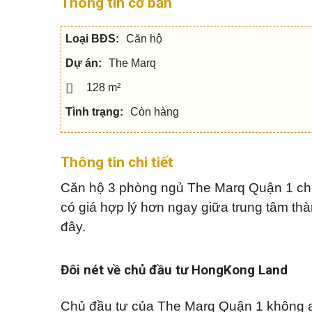
Thông tin cơ bản
c
h
Q
u
h
â
u
s
o
n
ậ
e
t
t
Loại BĐS:
Căn hộ
n
h
í
5
u
c
V
Dự án:
The Marq
ê
h
ă
n
Q
n
h
128 m²
u
p
S
à
ậ
h
h
đ
Tình trạng:
Còn hàng
n
ò
o
ấ
7
n
p
t
g
h
o
Q
Thông tin chi tiết
u
M
u
N
s
ẹ
ậ
h
e
o
Căn hộ 3 phòng ngủ The Marq Quận 1 cho 
n
à
c
m
9
p
h
u
có giá hợp lý hơn ngay giữa trung tâm thàn
h
o
a
ố
t
n
đây.
Q
h
h
u
u
à
ậ
B
ê
n
i
Đôi nét về chủ đầu tư HongKong Land
1
ệ
M
0
t
N
ẹ
t
h
o
Chủ đầu tư của The Marq Quận 1 không ai
h
à
b