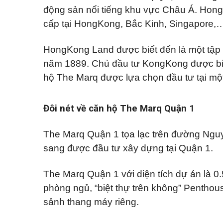
Q
ự
p
á
động sản nổi tiếng khu vực Châu Á. Hong
u
h
n
ậ
ố
n
cấp tại HongKong, Bắc Kinh, Singapore,
n
Đ
c
h
1
ấ
h
à
1
t
o
n
HongKong Land được biết đến là một tập đ
t
ề
K
h
Q
năm 1889. Chủ đầu tư KongKong được biết
n
ý
u
u
g
ê
hộ The Marq được lựa chọn đầu tư tại một 
ậ
ử
n
T
i
B
ấ
B
B
ì
t
i
Đ
Đôi nét về căn hộ The Marq Quận 1
n
c
ệ
S
h
ả
t
T
n
t
h
h
The Marq Quận 1 tọa lạc trên đường Nguy
h
ạ
à
ự
n
đ
sang được đầu tư xây dựng tại Quận 1.
c
h
ấ
h
t
o
B
t
The Marq Quận 1 với diện tích dự án là 0
Q
Á
h
u
N
phòng ngủ, “biệt thự trên không” Penthouse
u
ậ
ê
n
sảnh thang máy riêng.
T
h
V
ủ