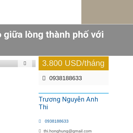
 giữa lòng thành phố với
3.800 USD/tháng
0938188633
Trương Nguyễn Anh
Thi
0938188633
thi.honghung@gmail.com