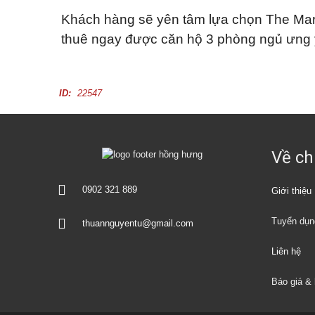
Khách hàng sẽ yên tâm lựa chọn The Marq
T
thuê ngay được căn hộ 3 phòng ngủ ưng ý, 
ấ
t
c
ả
n
ID:
22547
h
à
đ
ấ
t
c
Về ch
h
o
t
0902 321 889
h
Giới thiệu
u
ê
Tuyển dụn
thuannguyentu@gmail.com
Liên hệ
Báo giá & 