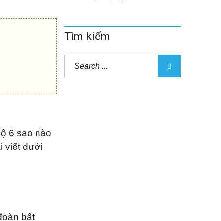
Tìm kiếm
hộ 6 sao nào
i viết dưới
đoàn bất