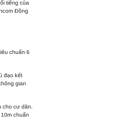
ổi tiếng của
Vincom Đồng
tiêu chuẩn 6
ủ đạo kết
 không gian
h cho cư dân.
ao 10m chuẩn