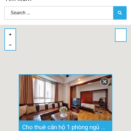
Cho thuê căn hộ 1 phòng ngủ The Manor 2 đường Nguyễn Hữu Cảnh HCM