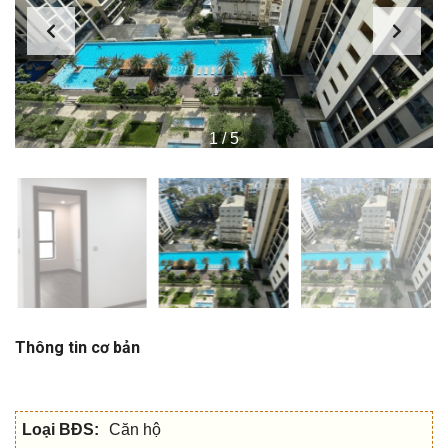
1
/
5
Thông tin cơ bản
Loại BĐS:
Căn hộ