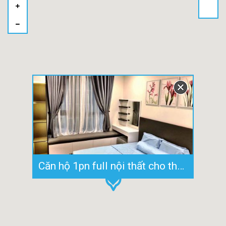
Căn hộ 1pn full nội thất cho thuê giá rẻ chung cư Hado Centrosa Q10