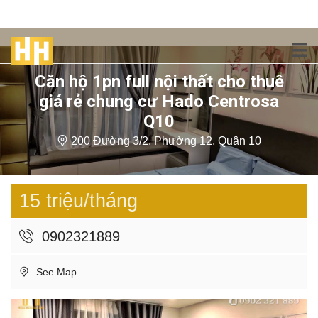
Căn hộ 1pn full nội thất cho thuê
giá rẻ chung cư Hado Centrosa
Q10
200 Đường 3/2, Phường 12, Quận 10
15 triệu/tháng
0902321889
See Map