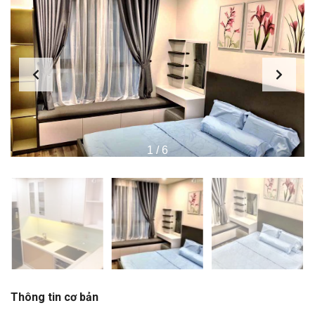
1
/
6
Thông tin cơ bản