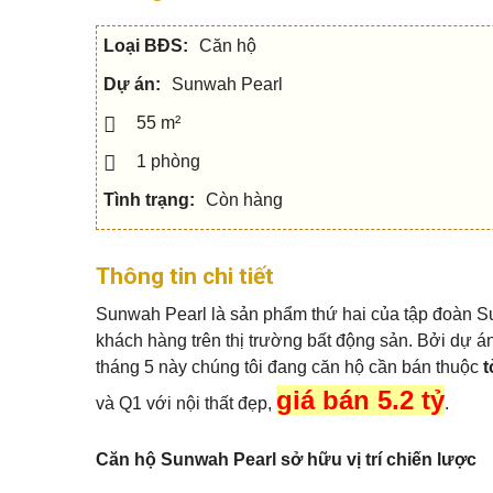
c
h
Q
u
h
â
u
s
o
n
Loại BĐS:
Căn hộ
ậ
e
t
t
n
h
í
5
Dự án:
Sunwah Pearl
u
c
V
ê
h
ă
n
55 m²
Q
n
h
u
p
S
à
1 phòng
ậ
h
h
đ
n
ò
o
ấ
7
Tình trạng:
Còn hàng
n
p
t
g
h
o
Q
u
M
u
N
s
ẹ
Thông tin chi tiết
ậ
h
e
o
n
à
c
m
Sunwah Pearl là sản phẩm thứ hai của tập đoàn 
9
p
h
u
h
o
a
khách hàng trên thị trường bất động sản. Bởi dự á
ố
t
n
Q
tháng 5 này chúng tôi đang căn hộ cần bán thuộc
t
h
h
u
u
à
giá bán 5.2 tỷ
ậ
B
và Q1 với nội thất đẹp,
.
ê
n
i
1
ệ
M
0
t
N
ẹ
Căn hộ Sunwah Pearl sở hữu vị trí chiến lược
t
h
o
h
à
b