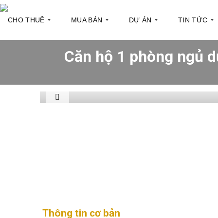
CHO THUÊ
MUA BÁN
DỰ ÁN
TIN TỨC
Căn hộ 1 phòng ngủ d
C
C
Q
T
ă
ă
u
h
n
n
ậ
ô
h
h
n
n
ộ
ộ
1
g
c
t
h
i
T
Q
o
n
ò
u
t
t
a
ậ
h
h
n
n
u
ị
h
2
ê
t
à
r
ư
Q
T
ờ
S
u
ò
n
h
ậ
a
g
o
n
n
p
3
h
h
à
P
Thông tin cơ bản
o