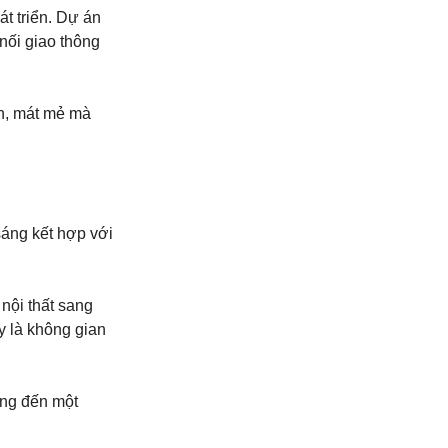
át triển. Dự án
ối giao thông
h, mát mẻ mà
áng kết hợp với
 nội thất sang
y là không gian
ang đến một