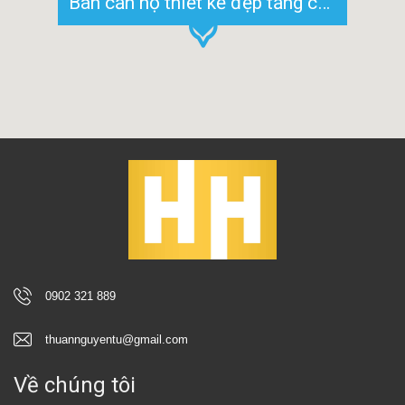
Bán căn hộ thiết kế đẹp tầng cao Park 7 khu đô thị Vinhomes Bình Thạnh
0902 321 889
thuannguyentu@gmail.com
Về chúng tôi