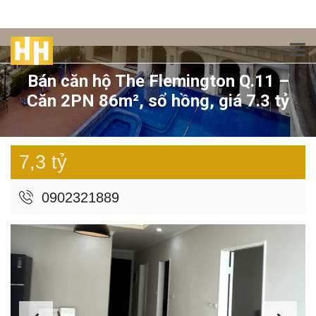
Bán căn hộ The Flemington Q.11 –
Căn 2PN 86m², sổ hồng, giá 7.3 tỷ
7,3 tỷ
0902321889