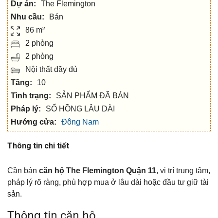
Dự án:
The Flemington
Nhu cầu:
Bán
86 m²
2 phòng
2 phòng
Nội thất đầy đủ
Tầng:
10
Tình trạng:
SẢN PHẨM ĐÃ BÁN
Pháp lý:
SỔ HỒNG LÂU DÀI
Hướng cửa:
Đông Nam
Thông tin chi tiết
Cần bán
căn hộ The Flemington Quận 11
, vị trí trung tâm,
pháp lý rõ ràng, phù hợp mua ở lâu dài hoặc đầu tư giữ tài
sản.
Thông tin căn hộ