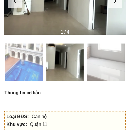
1
/
4
Thông tin cơ bản
Loại BĐS:
Căn hộ
Khu vực:
Quận 11