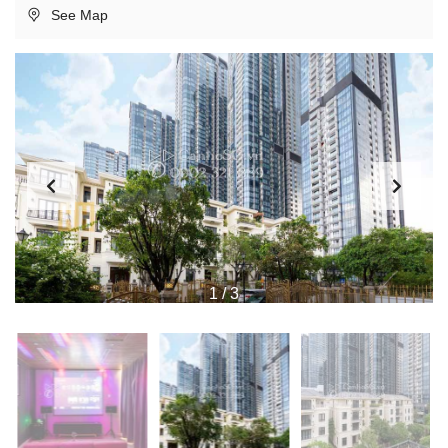
See Map
1
/
3