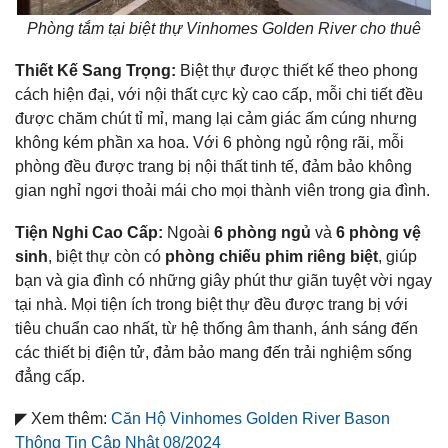
Phòng tắm tại biệt thự Vinhomes Golden River cho thuê
Thiết Kế Sang Trọng:
Biệt thự được thiết kế theo phong
cách hiện đại, với nội thất cực kỳ cao cấp, mỗi chi tiết đều
được chăm chút tỉ mỉ, mang lại cảm giác ấm cúng nhưng
không kém phần xa hoa. Với 6 phòng ngủ rộng rãi, mỗi
phòng đều được trang bị nội thất tinh tế, đảm bảo không
gian nghỉ ngơi thoải mái cho mọi thành viên trong gia đình.
Tiện Nghi Cao Cấp:
Ngoài
6 phòng ngủ
và
6 phòng vệ
sinh
, biệt thự còn có
phòng chiếu phim riêng biệt
, giúp
bạn và gia đình có những giây phút thư giãn tuyệt vời ngay
tại nhà. Mọi tiện ích trong biệt thự đều được trang bị với
tiêu chuẩn cao nhất, từ hệ thống âm thanh, ánh sáng đến
các thiết bị điện tử, đảm bảo mang đến trải nghiệm sống
đẳng cấp.
◤ Xem thêm:
Căn Hộ Vinhomes Golden River Bason
Thông Tin Cập Nhật 08/2024