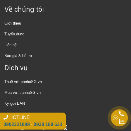
Về chúng tôi
Giới thiệu
Tuyển dụng
Liên hệ
Báo giá & hỗ trợ
Dịch vụ
Thuê với canhoSG.vn
Mua với canhoSG.vn
Ký gửi BÁN
Ký gửi CHO THUÊ
HOTLINE
0902321889
-
0938 188 633
Thông tin thị trường