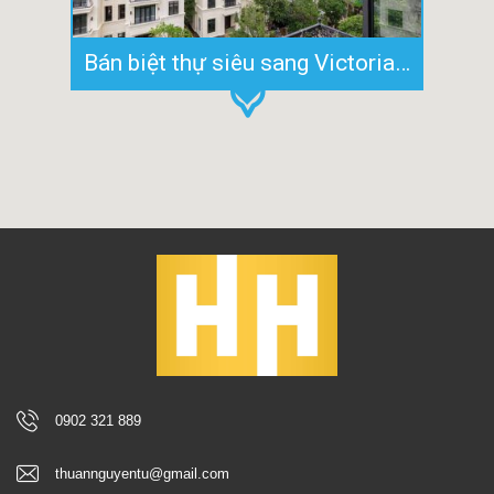
Bán biệt thự siêu sang Victoria Bason (Vinhomes Golden River) 225m2
0902 321 889
thuannguyentu@gmail.com