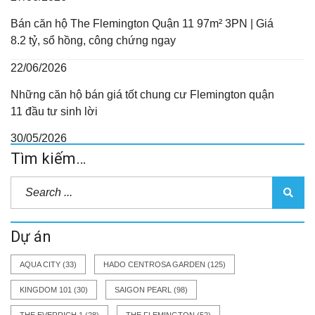
Bán căn hộ The Flemington Quận 11 97m² 3PN | Giá
8.2 tỷ, sổ hồng, công chứng ngay
22/06/2026
Những căn hộ bán giá tốt chung cư Flemington quận
11 đầu tư sinh lời
30/05/2026
Tìm kiếm…
Dự án
AQUA CITY
(33)
HADO CENTROSA GARDEN
(125)
KINGDOM 101
(30)
SAIGON PEARL
(98)
THE EVERRICH 1
(28)
THE FLEMINGTON
(52)