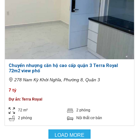
Chuyển nhượng căn hộ cao cấp quận 3 Terra Royal
72m2 view phố
278 Nam Kỳ Khởi Nghĩa, Phường 8, Quận 3
7 tỷ
Dự án:
Terra Royal
72 m²
2 phòng
2 phòng
Nội thất cơ bản
LOAD MORE