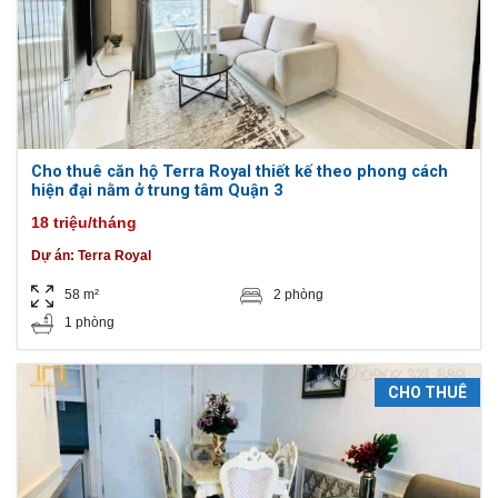
Cho thuê căn hộ Terra Royal thiết kế theo phong cách
hiện đại nằm ở trung tâm Quận 3
18 triệu/tháng
Dự án:
Terra Royal
58 m²
2 phòng
1 phòng
CHO THUÊ