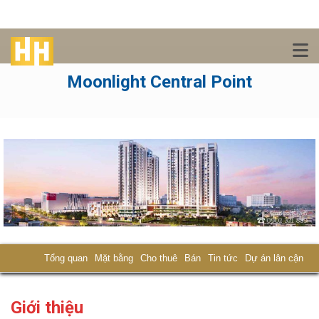
Moonlight Central Point
Tổng quan
Mặt bằng
Cho thuê
Bán
Tin tức
Dự án lân cận
Giới thiệu