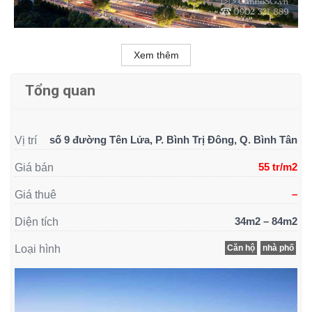
Xem thêm
Tổng quan
số 9 đường Tên Lửa, P. Bình Trị Đông, Q. Bình Tân
Vị trí
55 tr/m2
Giá bán
–
Giá thuê
34m2 – 84m2
Diện tích
Loại hình
Căn hộ
nhà phố