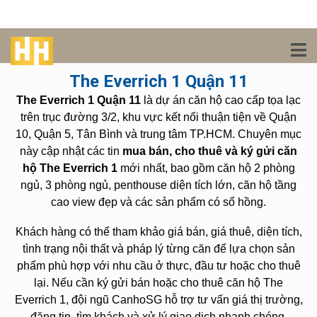
The Everrich 1 Quận 11
The Everrich 1 Quận 11
là dự án căn hộ cao cấp tọa lạc
trên trục đường 3/2, khu vực kết nối thuận tiện về Quận
10, Quận 5, Tân Bình và trung tâm TP.HCM. Chuyên mục
này cập nhật các tin
mua bán, cho thuê và ký gửi căn
hộ The Everrich 1
mới nhất, bao gồm căn hộ 2 phòng
ngủ, 3 phòng ngủ, penthouse diện tích lớn, căn hộ tầng
cao view đẹp và các sản phẩm có sổ hồng.
Khách hàng có thể tham khảo giá bán, giá thuê, diện tích,
tình trạng nội thất và pháp lý từng căn để lựa chọn sản
phẩm phù hợp với nhu cầu ở thực, đầu tư hoặc cho thuê
lại. Nếu cần ký gửi bán hoặc cho thuê căn hộ The
Everrich 1, đội ngũ CanhoSG hỗ trợ tư vấn giá thị trường,
đăng tin, tìm khách và xử lý giao dịch nhanh chóng.