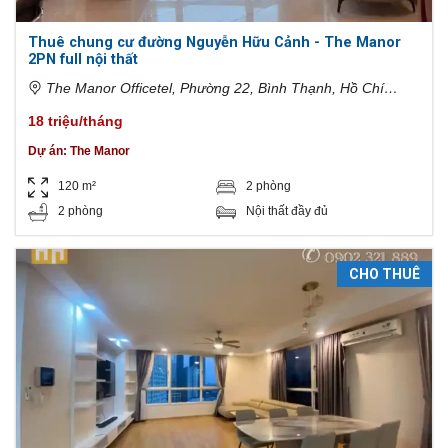
Thuê chung cư đường Nguyễn Hữu Cảnh - The Manor
2PN full nội thất
The Manor Officetel, Phường 22, Bình Thạnh, Hồ Chí
Minh, Việt Nam
18 triệu/tháng
Dự án:
The Manor
120 m²
2 phòng
2 phòng
Nội thất đầy đủ
CHO THUÊ