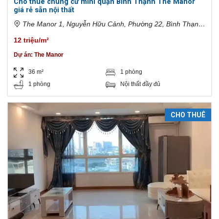
Cho thuê chung cư mini quận Bình Thạnh The Manor
giá rẻ sẵn nội thất
The Manor 1, Nguyễn Hữu Cảnh, Phường 22, Bình Thạnh,
Hồ Chí Minh, Việt Nam
12 triệu/m²
Dự án:
The Manor
36 m²
1 phòng
1 phòng
Nội thất đầy đủ
CHO THUÊ