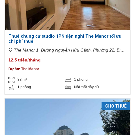
Thuê chung cư studio 1PN tiện nghi The Manor tối ưu
chi phí thuê
The Manor 1, Đường Nguyễn Hữu Cảnh, Phường 22, Bình
Thạnh, Hồ Chí Minh, Việt Nam
12,5 triệu/tháng
Dự án:
The Manor
38 m²
1 phòng
1 phòng
Nội thất đầy đủ
CHO THUÊ