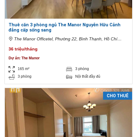
Thuê căn 3 phòng ngủ The Manor Nguyễn Hữu Cảnh
đẳng cấp sống sang
The Manor Officetel, Phường 22, Bình Thạnh, Hồ Chí
Minh, Việt Nam
36 triệu/tháng
Dự án:
The Manor
165 m²
3 phòng
3 phòng
Nội thất đầy đủ
CHO THUÊ