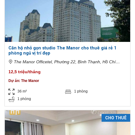
Căn hộ nhỏ gọn studio The Manor cho thuê giá rẻ 1
phòng ngủ vị trí đẹp
The Manor Officetel, Phường 22, Bình Thạnh, Hồ Chí
Minh, Việt Nam
12,5 triệu/tháng
Dự án:
The Manor
36 m²
1 phòng
1 phòng
CHO THUÊ