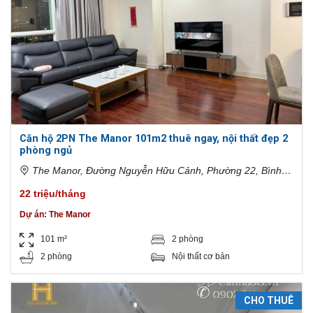
Căn hộ 2PN The Manor 101m2 thuê ngay, nội thất đẹp 2
phòng ngủ
The Manor, Đường Nguyễn Hữu Cảnh, Phường 22, Bình
Thạnh, Hồ Chí Minh, Việt Nam
22 triệu/tháng
Dự án:
The Manor
101 m²
2 phòng
2 phòng
Nội thất cơ bản
CHO THUÊ