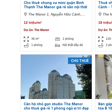
Q
ự
p
á
Cho thuê chung cư mini quận Bình
Thuê c
u
h
n
Thạnh The Manor giá rẻ sẵn nội thất
Cảnh - 
ậ
ố
n
n
Đ
c
h
The Manor 1, Nguyễn Hữu Cảnh,
The Ma
1
ấ
h
à
Phường 22, Bình Thạnh, Hồ Chí Minh,
Thạnh, 
1
t
o
12 triệu/m²
18 triệu
n
Việt Nam
t
ề
K
h
Dự án:
The Manor
Dự án:
T
Q
n
ý
u
u
g
ê
ậ
36 m²
1 phòng
120
ử
n
T
i
1 phòng
Nội thất đầy đủ
2 p
B
ấ
B
B
ì
t
i
Đ
n
c
ệ
S
h
ả
t
CHO THUÊ
T
n
t
h
h
h
ạ
à
ự
n
đ
c
h
ấ
h
t
o
B
t
Q
Á
h
u
N
u
ậ
ê
n
T
Căn hộ nhỏ gọn studio The Manor
Bán gấ
h
cho thuê giá rẻ 1 phòng ngủ vị trí đẹp
tòa B 1
V
ủ