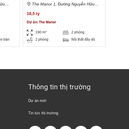
trọng
Hữu
The Manor 1, Đường Nguyễn Hữu
Hồ Chí
Cảnh, Phường 22, Bình Thạnh, Thành
18,5 tỷ
phố Hồ Chí Minh, Việt Nam
Dự án:
The Manor
190 m²
2 phòng
cơ bản
2 phòng
Nội thất đầy đủ
Thông tin thị trường
Dự án mới
Tin tức thị trường