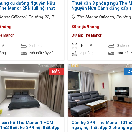
hung cư đường Nguyễn Hữu
Thuê căn 3 phòng ngủ The 
The Manor 2PN full nội thất
Nguyễn Hữu Cảnh đẳng cấp 
sang
nor Officetel, Phường 22, Bình
The Manor Officetel, Phường 
Hồ Chí Minh, Việt Nam
Thạnh, Hồ Chí Minh, Việt Nam
/tháng
36 triệu/tháng
he Manor
Dự án:
The Manor
 m²
2 phòng
165 m²
3 phòng
hòng
Nội thất đầy đủ
3 phòng
Nội thất 
BÁN
C
p căn hộ The Manor 1 HCM
Căn hộ 2PN The Manor 101m
01m2 thiết kế 3PN nội thất đẹp
ngay, nội thất đẹp 2 phòng n