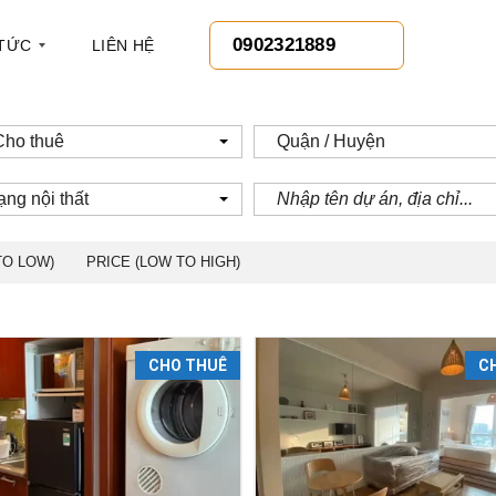
0902321889
 TỨC
LIÊN HỆ
Cho thuê
Quận / Huyện
ạng nội thất
TO LOW)
PRICE (LOW TO HIGH)
CHO THUÊ
C