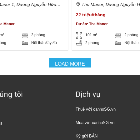
anor 1, Đường Nguyễn Hữu
The Manor, Đường Nguyễn 
hường 22, Bình Thạnh, Hồ Chí
Cảnh, Phường 22, Bình Thạnh, 
22 triệu/tháng
iệt Nam
Minh, Việt Nam
he Manor
Dự án:
The Manor
 m²
3 phòng
101 m²
2 phòng
hòng
Nội thất đầy đủ
2 phòng
Nội thất 
LOAD MORE
úng tôi
Dịch vụ
Thuê với canhoSG.vn
g
Mua với canhoSG.vn
Ký gửi BÁN