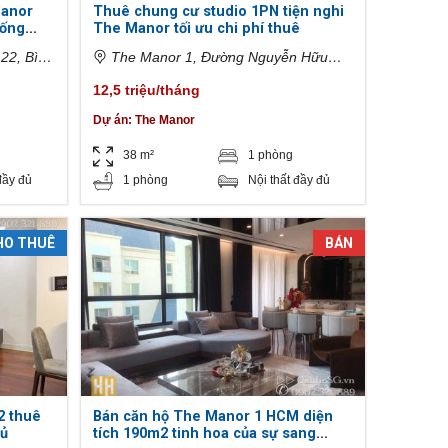
Manor
Thuê chung cư studio 1PN tiện nghi
sống
The Manor tối ưu chi phí thuê
22, Bình
The Manor 1, Đường Nguyễn Hữu
Cảnh, Phường 22, Bình Thạnh, Hồ Chí
12,5 triệu/tháng
Minh, Việt Nam
Dự án:
The Manor
38 m²
1 phòng
đầy đủ
1 phòng
Nội thất đầy đủ
HO THUÊ
BÁN
2 thuê
Bán căn hộ The Manor 1 HCM diện
gủ
tích 190m2 tinh hoa của sự sang