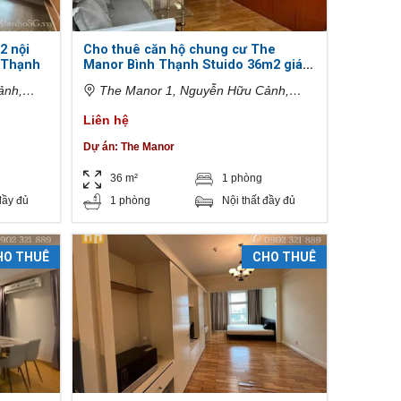
2 nội
Cho thuê căn hộ chung cư The
 Thạnh
Manor Bình Thạnh Stuido 36m2 giá
cực rẻ
ảnh,
The Manor 1, Nguyễn Hữu Cảnh,
 Minh,
Phường 22, Bình Thạnh, Hồ Chí Minh,
Liên hệ
Việt Nam
Dự án:
The Manor
36 m²
1 phòng
đầy đủ
1 phòng
Nội thất đầy đủ
HO THUÊ
CHO THUÊ