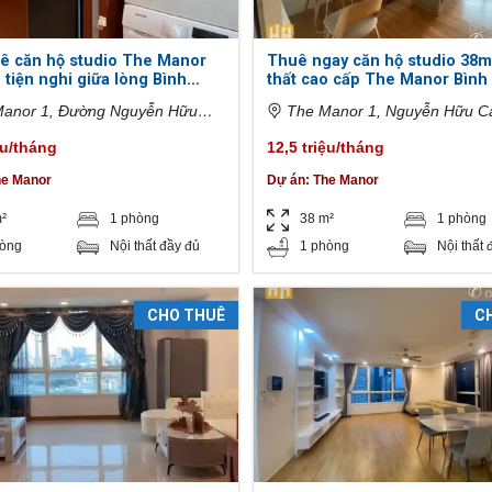
ê căn hộ studio The Manor
Thuê ngay căn hộ studio 38m
– tiện nghi giữa lòng Bình
thất cao cấp The Manor Bình
anor 1, Đường Nguyễn Hữu
The Manor 1, Nguyễn Hữu C
hường 22, Bình Thạnh, Hồ Chí
Phường 22, Bình Thạnh, Hồ Chí
ệu/tháng
12,5 triệu/tháng
iệt Nam
Việt Nam
he Manor
Dự án:
The Manor
²
1 phòng
38 m²
1 phòng
hòng
Nội thất đầy đủ
1 phòng
Nội thất 
CHO THUÊ
C