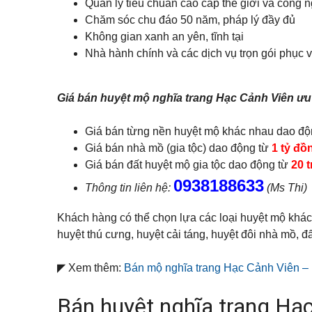
Q
Quản lý tiêu chuẩn cao cấp thế giới và công 
ự
p
á
u
h
n
Chăm sóc chu đáo 50 năm, pháp lý đầy đủ
ậ
ố
n
n
Đ
Không gian xanh an yên, tĩnh tại
c
h
1
ấ
h
à
Nhà hành chính và các dịch vụ trọn gói phục 
1
t
o
n
t
ề
K
h
Q
n
ý
u
u
Giá bán huyệt mộ nghĩa trang Hạc Cảnh Viên ưu
g
ê
ậ
ử
n
T
i
B
ấ
Giá bán từng nền huyệt mộ khác nhau dao đ
B
B
ì
t
i
Đ
Giá bán nhà mồ (gia tộc) dao động từ
1 tỷ đồ
n
c
ệ
S
h
ả
Giá bán đất huyệt mộ gia tộc dao động từ
20 
t
T
n
t
0938188633
h
h
h
Thông tin liên hệ:
(Ms Thi)
ạ
à
ự
n
đ
c
h
ấ
Khách hàng có thể chọn lựa các loại huyệt mộ khác 
h
t
o
huyệt thú cưng, huyệt cải táng, huyệt đôi nhà mồ, đấ
B
t
Q
Á
h
u
N
u
ậ
◤ Xem thêm:
Bán mộ nghĩa trang Hạc Cảnh Viên – 
ê
n
T
Bán huyệt nghĩa trang H
h
V
ủ