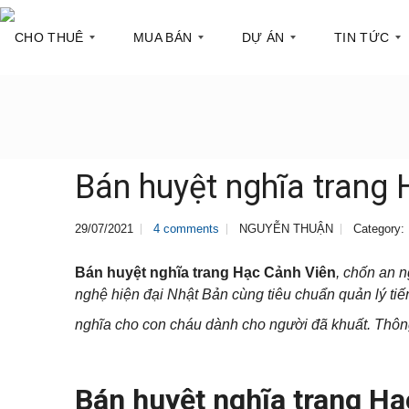
CHO THUÊ
MUA BÁN
DỰ ÁN
TIN TỨC
C
C
Q
T
ă
ă
u
h
n
n
ậ
ô
h
h
n
n
Bán huyệt nghĩa trang 
ộ
ộ
1
g
c
t
h
i
T
Q
29/07/2021
4 comments
NGUYỄN THUẬN
Category:
o
n
ò
u
t
t
a
ậ
h
h
n
n
u
ị
Bán huyệt nghĩa trang Hạc Cảnh Viên
, chốn an 
h
2
ê
t
nghệ hiện đại Nhật Bản cùng tiêu chuẩn quản lý tiế
à
r
ư
nghĩa cho con cháu dành cho người đã khuất. Thông
Q
T
ờ
S
u
ò
n
h
ậ
a
g
o
n
n
p
3
h
Bán huyệt nghĩa trang Hạ
h
à
P
o