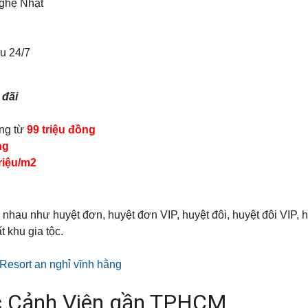
nghệ Nhật
vu 24/7
 đãi
ộng từ
99 triệu đồng
ng
triệu/m2
nhau như huyệt đơn, huyệt đơn VIP, huyệt đôi, huyệt đôi VIP, h
t khu gia tộc.
Resort an nghỉ vĩnh hằng
ạc Cảnh Viên gần TPHCM