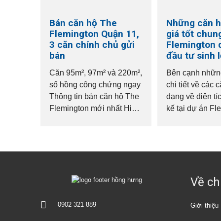
Bán căn hộ The
Những căn h
Flemington Quận 11,
giá tốt chun
3 căn chính chủ gửi
Flemington 
bán
đầu tư sinh l
Căn 95m², 97m² và 220m²,
Bên cạnh những
sổ hồng công chứng ngay
chi tiết về các 
Thông tin bán căn hộ The
dạng về diện tíc
Flemington mới nhất Hiện
kế tại dự án Fl
chúng tôi đang nhận ký
quận 11, nhu c
gửi bán 3 căn hộ tại The
bán và đầu tư t
Flemington Quận 11,...
động...
Về ch
0902 321 889
Giới thiệu