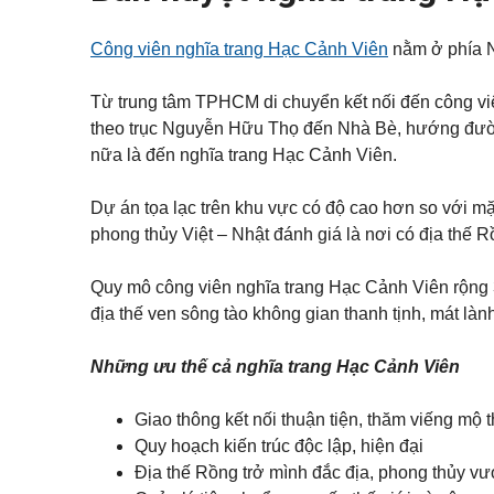
c
h
Q
u
h
â
u
s
o
n
ậ
Công viên nghĩa trang Hạc Cảnh Viên
nằm ở phía N
e
t
t
n
h
í
5
u
c
V
Từ trung tâm TPHCM di chuyển kết nối đến công viê
ê
h
ă
n
theo trục Nguyễn Hữu Thọ đến Nhà Bè, hướng đườ
Q
n
h
u
p
S
à
nữa là đến nghĩa trang Hạc Cảnh Viên.
ậ
h
h
đ
n
ò
o
ấ
7
n
p
t
Dự án tọa lạc trên khu vực có độ cao hơn so với m
g
h
phong thủy Việt – Nhật đánh giá là nơi có địa thế
o
Q
u
M
u
N
s
ẹ
ậ
h
Quy mô công viên nghĩa trang Hạc Cảnh Viên rộng 
e
o
n
à
c
m
địa thế ven sông tào không gian thanh tịnh, mát lành
9
p
h
u
h
o
a
ố
t
n
Q
Những ưu thế cả nghĩa trang Hạc Cảnh Viên
h
h
u
u
à
ậ
B
ê
n
i
Giao thông kết nối thuận tiện, thăm viếng mộ t
1
ệ
M
Quy hoạch kiến trúc độc lập, hiện đại
0
t
N
ẹ
t
h
o
Địa thế Rồng trở mình đắc địa, phong thủy vư
h
à
b