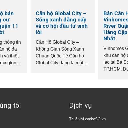
ộ bán
Căn hộ Global City –
Bán Căn 
g cư
Sống xanh đẳng cấp
Vinhomes
quận 11
và cơ hội đầu tư sinh
River Quậ
ời
lời
Hàng Cập
Nhất
 thông tin
Căn Hộ Global City –
Vinhomes Go
căn hộ đa
Không Gian Sống Xanh
khu căn hộ 
h và thiết
Chuẩn Quốc Tế Căn hộ
lạc tại Ba S
emington
Global City đang là một
TP.HCM. Dự
ầu mua
trong những dòng sản
trí trung tâ
rong bất
phẩm được quan tâm tại
bờ sông Sài
khu Đông TP.HCM. Với
nhanh...
quy hoạch bài...
úng tôi
Dịch vụ
Thuê với canhoSG.vn