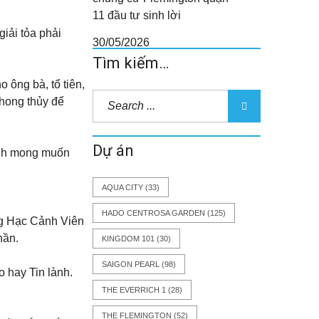
11 đầu tư sinh lời
iải tỏa phải
30/05/2026
Tìm kiếm…
ông bà, tổ tiên,
phong thủy để
Dự án
đình mong muốn
AQUA CITY
(33)
HADO CENTROSA GARDEN
(125)
ang Hạc Cảnh Viên
hần.
KINGDOM 101
(30)
SAIGON PEARL
(98)
o hay Tin lành.
THE EVERRICH 1
(28)
THE FLEMINGTON
(52)