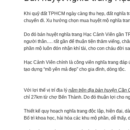
ă
Đ
n
ứ
p
c
Khi quỹ đất TPHCM ngày càng thu hẹp, đất nghĩa tra
h
ò
chuyển đi. Xu hướng chọn mua huyệt mộ nghĩa trang 
n
B
g
ì
c
n
Do đó bán huyệt nghĩa trang Hạc Cảnh Viên gần TP
h
h
o
người thân…. rất gần để thuận tiện thăm viếng, chă
D
t
ư
phần mộ luôn đón nhận khí tài, cho con cháu đời sa
h
ơ
u
n
ê
g
Hạc Cảnh Viên chính là công viên nghĩa trang đáp
tạo dựng “mồ yên mả đẹp” cho gia đình, dòng tộc.
M
ặ
t
b
ằ
Với lợi thế vị trí địa lý
nằm trên địa bàn huyện Cần 
n
chỉ 27km từ chợ Bến Thành. Do đó thuận lợi cho n
g
c
h
Thiết kế quy hoạch nghĩa trang độc lập, hiện đại, d
o
t
Bố trì khoa học, hài hòa các khu mộ phần, dễ thấy, d
h
u
ê