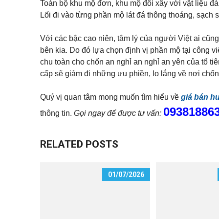
Toàn bộ khu mộ đơn, khu mộ đôi xây với vật liệu đá
Lối đi vào từng phần mộ lát đá thông thoáng, sạch 
T
ấ
t
Với các bậc cao niên, tâm lý của người Việt ai cũn
c
bên kia. Do đó lựa chọn định vị phần mộ tại công 
ả
n
chu toàn cho chốn an nghỉ an nghỉ an yên của tổ ti
h
à
cấp sẽ giảm đi những ưu phiền, lo lắng về nơi chốn
đ
ấ
t
Quý vị quan tâm mong muốn tìm hiểu về
giá bán h
c
09381886
h
thông tin.
Gọi ngay để được tư vấn:
o
t
h
u
RELATED POSTS
ê
01/07/2026