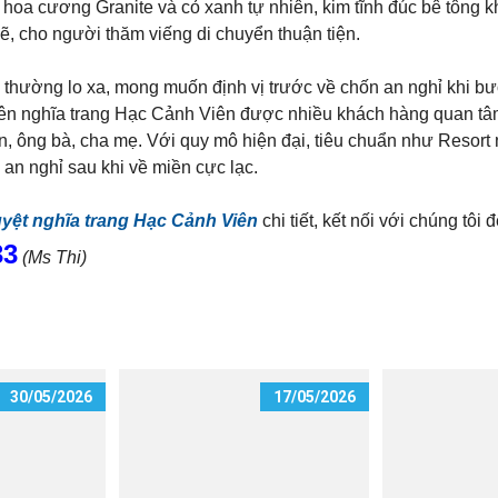
 hoa cương Granite và cỏ xanh tự nhiên, kim tĩnh đúc bê tông k
sẽ, cho người thăm viếng di chuyển thuận tiện.
g thường lo xa, mong muốn định vị trước về chốn an nghỉ khi bư
viên nghĩa trang Hạc Cảnh Viên được nhiều khách hàng quan tâ
ên, ông bà, cha mẹ. Với quy mô hiện đại, tiêu chuẩn như Resor
 an nghỉ sau khi về miền cực lạc.
uyệt nghĩa trang Hạc Cảnh Viên
chi tiết, kết nối với chúng tôi
33
(Ms Thi)
30/05/2026
17/05/2026