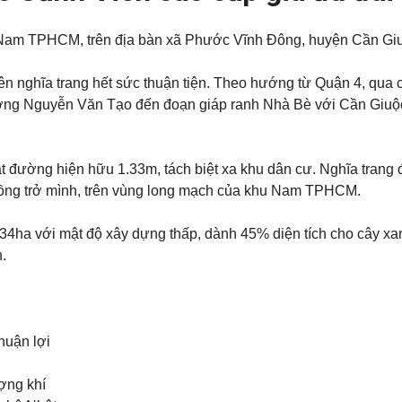
am TPHCM, trên địa bàn xã Phước Vĩnh Đông, huyện Cần Giu
n nghĩa trang hết sức thuận tiện. Theo hướng từ Quận 4, qua 
ng Nguyễn Văn Tạo đến đoạn giáp ranh Nhà Bè với Cần Giuộc
ặt đường hiện hữu 1.33m, tách biệt xa khu dân cư. Nghĩa trang
 Rồng trở mình, trên vùng long mạch của khu Nam TPHCM.
34ha với mật độ xây dựng thấp, dành 45% diện tích cho cây xa
.
huận lợi
ợng khí