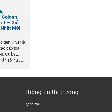
Hộ
 Golden
n 1 – Giỏ
 Nhật Mới
lden River là
cao cấp tọa
on, Quận 1,
 án sở hữu vị
m hiếm có bên
 Gòn, kết nối
Thông tin thị trường
Dự án mới