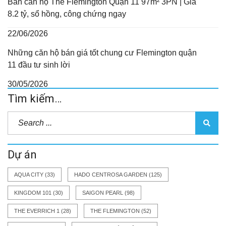
Bán căn hộ The Flemington Quận 11 97m² 3PN | Giá
8.2 tỷ, sổ hồng, công chứng ngay
22/06/2026
Những căn hộ bán giá tốt chung cư Flemington quận
11 đầu tư sinh lời
30/05/2026
Tìm kiếm…
Dự án
AQUA CITY
(33)
HADO CENTROSA GARDEN
(125)
KINGDOM 101
(30)
SAIGON PEARL
(98)
THE EVERRICH 1
(28)
THE FLEMINGTON
(52)