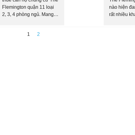
Flemington quận 11 loại
nào hiện đ
2, 3, 4 phòng ngủ. Mang
rất nhiều k
đến cho khách hàng đang
quan tâm. Đ
tìm hiểu giá thuê chung cư
do chúng tô
1
2
tại quận 11,...
cập nhật một