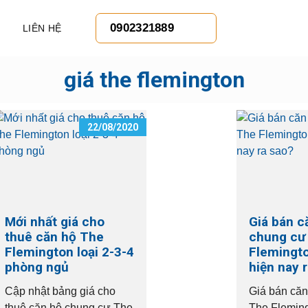
0902321889
LIÊN HỆ
giá the flemington
22/08/2020
Mới nhất giá cho
Giá bán c
thuê căn hộ The
chung cư
Flemington loại 2-3-4
Flemingt
phòng ngủ
hiện nay 
Cập nhật bảng giá cho
Giá bán căn
thuê căn hộ chung cư The
The Fleming