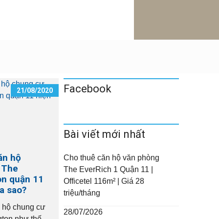
Facebook
21/08/2020
Bài viết mới nhất
ăn hộ
Cho thuê căn hộ văn phòng
 The
The EverRich 1 Quận 11 |
on quận 11
Officetel 116m² | Giá 28
ra sao?
triệu/tháng
 hộ chung cư
28/07/2026
ton như thế