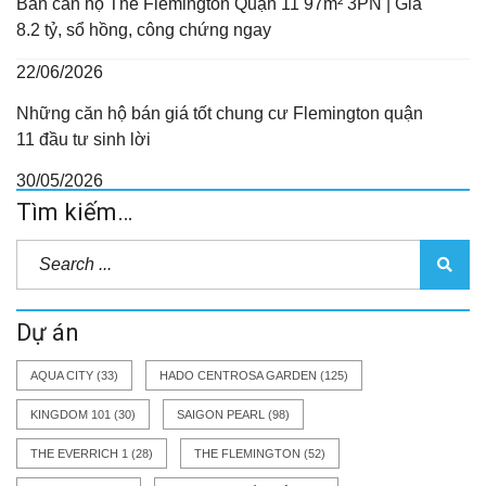
Bán căn hộ The Flemington Quận 11 97m² 3PN | Giá
8.2 tỷ, sổ hồng, công chứng ngay
22/06/2026
Những căn hộ bán giá tốt chung cư Flemington quận
11 đầu tư sinh lời
30/05/2026
Tìm kiếm…
Dự án
AQUA CITY
(33)
HADO CENTROSA GARDEN
(125)
KINGDOM 101
(30)
SAIGON PEARL
(98)
THE EVERRICH 1
(28)
THE FLEMINGTON
(52)