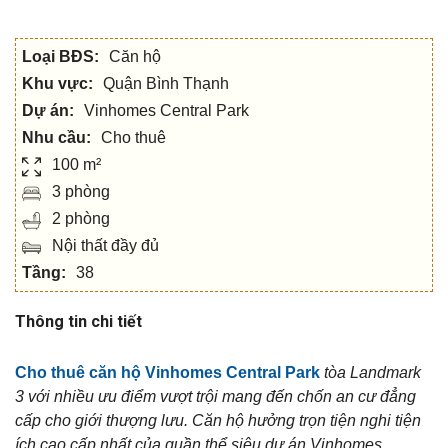
Loại BĐS:
Căn hộ
Khu vực:
Quận Bình Thạnh
Dự án:
Vinhomes Central Park
Nhu cầu:
Cho thuê
100 m²
3 phòng
2 phòng
Nội thất đầy đủ
Tầng:
38
Thông tin chi tiết
Cho thuê căn hộ Vinhomes Central Park
tòa Landmark
3 với nhiều ưu điểm vượt trội mang đến chốn an cư đẳng
cấp cho giới thượng lưu. Căn hộ hưởng trọn tiện nghi tiện
ích cao cấp nhất của quần thể siêu dự án Vinhomes