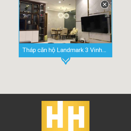
Tháp căn hộ Landmark 3 Vinhomes Central Park cho thuê 100m2 / 3PN-2WC