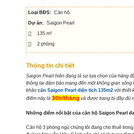
c
h
Q
u
h
â
u
s
o
n
Loại BĐS:
Căn hộ
ậ
e
t
t
n
h
í
5
Dự án:
Saigon Pearl
u
c
V
ê
h
ă
n
135 m²
Q
n
h
u
p
S
à
2 phòng
ậ
h
h
đ
n
ò
o
ấ
7
n
p
t
g
h
o
Thông tin chi tiết
Q
u
M
u
N
s
ẹ
Saigon Pearl hiện đang là sự lựa chọn của hàng đầ
ậ
h
e
o
n
à
c
m
thông lại đảm bảo mang đến một không gian sống h
9
p
h
u
khảo
căn Saigon Pearl diện tích 135m2
với thiết
h
o
a
ố
t
n
30tr/tháng
điểm này là
và được trang bị đầy đủ mọ
Q
h
h
u
u
à
ậ
B
ê
n
Những điểm nổi bật của căn hộ Saigon Pearl đ
i
1
ệ
M
0
t
N
ẹ
t
Căn hộ 3 phòng ngủ chúng tôi đang cho thuê trong g
h
o
h
à
b