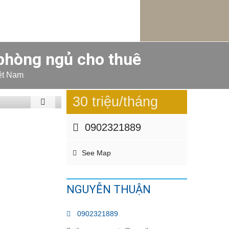
phòng ngủ cho thuê
ệt Nam
30 triệu/tháng
0902321889
See Map
NGUYỄN THUẬN
0902321889