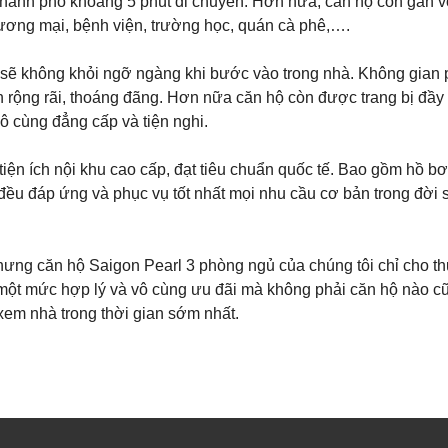
ành phố khoảng 5 phút di chuyển. Hơn nữa, căn hộ còn gần vớ
hương mại, bệnh viện, trường học, quán cà phê,….
sẽ không khỏi ngỡ ngàng khi bước vào trong nhà. Không gian 
rộng rãi, thoáng đãng. Hơn nữa căn hộ còn được trang bị đầy 
ô cùng đẳng cấp và tiện nghi.
ện ích nội khu cao cấp, đạt tiêu chuẩn quốc tế. Bao gồm hồ bơ
ả đều đáp ứng và phục vụ tốt nhất mọi nhu cầu cơ bản trong đời
nhưng căn hộ Saigon Pearl 3 phòng ngủ của chúng tôi chỉ cho t
là một mức hợp lý và vô cùng ưu đãi mà không phải căn hộ nào c
 xem nhà trong thời gian sớm nhất.