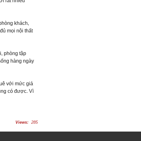
i rất nhiều
phòng khách,
đủ mọi nội thất
i, phòng tập
 sống hàng ngày
huê với mức giá
ũng có được. Vì
Views:
285