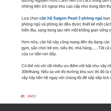
đường Nguyễn Hữu Cảnh nên chỉ cách trung tâm th
Q
ự
p
á
u
h
n
những tiện ích ngoại khu cao cấp như trung tâm t
ậ
ố
n
n
Đ
c
h
1
ấ
h
à
Lựa chọn
căn hộ Saigon Pearl 3 phòng ngủ
bạn 
1
t
o
n
phòng ngủ và phòng ăn đều được thiết kế một cách 
t
ề
K
h
hiện địa, sang trọng tạo nên một không gian sống v
Q
n
ý
u
u
g
ê
ậ
ử
Hơn nữa, căn hộ này cũng mang đến đa dạng các ti
n
T
i
B
ấ
B
B
gym, sân chơi trẻ em, siêu thị, nhà hàng,…..Tất c
ì
t
i
Đ
n
của cư dân nơi đây.
c
ệ
S
h
ả
t
T
n
t
h
h
Có thể nói với rất nhiều ưu điểm nổi bật như vậy 
h
ạ
à
ự
30tr/tháng. Nếu so với thị trường khu vực thì đó 
n
đ
c
h
ấ
vậy hãy liên hệ ngay với chúng tôi để sắp xếp lịch
h
t
o
B
t
Q
Á
h
u
N
u
ậ
ID:
24413
ê
n
T
h
V
ủ