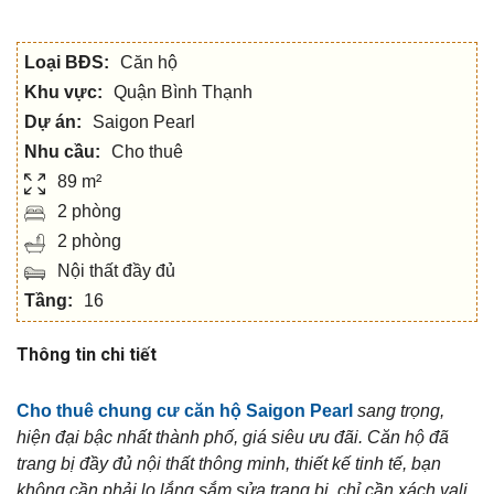
Loại BĐS:
Căn hộ
Khu vực:
Quận Bình Thạnh
Dự án:
Saigon Pearl
Nhu cầu:
Cho thuê
89 m²
2 phòng
2 phòng
Nội thất đầy đủ
Tầng:
16
Thông tin chi tiết
Cho thuê chung cư căn hộ Saigon Pearl
sang trọng,
hiện đại bậc nhất thành phố, giá siêu ưu đãi. Căn hộ đã
trang bị đầy đủ nội thất thông minh, thiết kế tinh tế, bạn
không cần phải lo lắng sắm sửa trang bị, chỉ cần xách vali