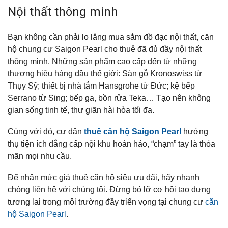
Nội thất thông minh
Bạn không cần phải lo lắng mua sắm đồ đạc nội thất, căn
hộ chung cư Saigon Pearl cho thuê đã đủ đầy nội thất
thông minh. Những sản phẩm cao cấp đến từ những
thương hiệu hàng đầu thế giới: Sàn gỗ Kronoswiss từ
Thụy Sỹ; thiết bị nhà tắm Hansgrohe từ Đức; kệ bếp
Serrano từ Sing; bếp ga, bồn rửa Teka… Tạo nên không
gian sống tinh tế, thư giãn hài hòa tối đa.
Cùng với đó, cư dân
thuê căn hộ Saigon Pearl
hưởng
thụ tiện ích đẳng cấp nội khu hoàn hảo, “chạm” tay là thỏa
mãn mọi nhu cầu.
Để nhận mức giá thuê căn hộ siêu ưu đãi, hãy nhanh
chóng liên hệ với chúng tôi. Đừng bỏ lỡ cơ hội tạo dựng
tương lai trong môi trường đầy triển vọng tại chung cư
căn
hộ Saigon Pearl
.