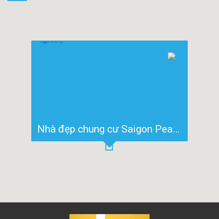
Nhà đẹp chung cư Saigon Pearl cần chuyển nhượng 3 phòng ngủ 6.3 tỷ