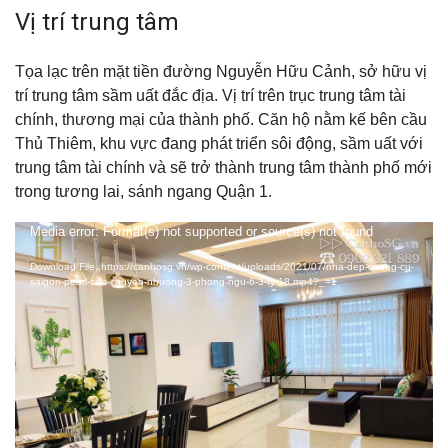
Vị trí trung tâm
Tọa lạc trên mặt tiền đường Nguyễn Hữu Cảnh, sở hữu vị
trí trung tâm sầm uất đắc địa. Vị trí trên trục trung tâm tài
chính, thương mại của thành phố. Căn hộ nằm kế bên cầu
Thủ Thiêm, khu vực đang phát triển sôi động, sầm uất với
trung tâm tài chính và sẽ trở thành trung tâm thành phố mới
trong tương lai, sánh ngang Quận 1.
Video
Media error: Format(s) not supported or source(s) not found
Player
Download File: https://canhosg.vn/wp-content/uploads/2021/07/nha-dep-chung-cu-
saigon-pearl-can-chuyen-nhuong-3-phong-ngu-6-3-ty-18.mp4?_=1