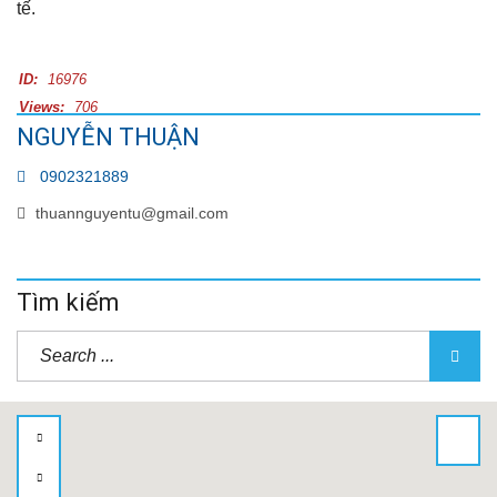
tế.
ID:
16976
Views:
706
NGUYỄN THUẬN
0902321889
thuannguyentu@gmail.com
Tìm kiếm