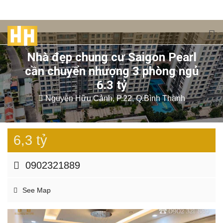
Nhà đẹp chung cư Saigon Pearl
cần chuyển nhượng 3 phòng ngủ
6.3 tỷ
Nguyễn Hữu Cảnh, P.22, Q.Bình Thạnh
6,3 tỷ
0902321889
See Map