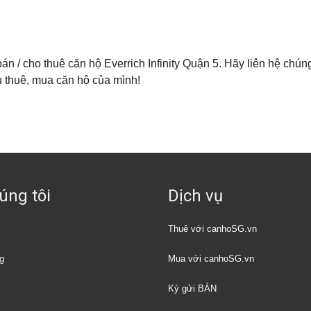
bán / cho thuê căn hộ Everrich Infinity Quận 5. Hãy liên hệ chún
u thuê, mua căn hộ của mình!
úng tôi
Dịch vụ
Thuê với canhoSG.vn
g
Mua với canhoSG.vn
Ký gửi BÁN