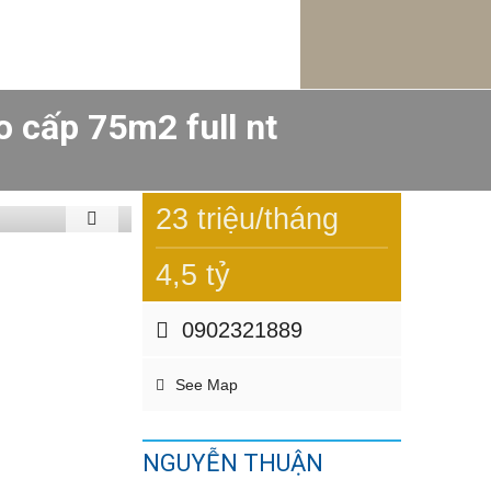
o cấp 75m2 full nt
23 triệu/tháng
4,5 tỷ
0902321889
See Map
NGUYỄN THUẬN