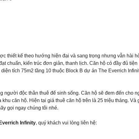
ược thiết kế theo hướng hiện đại và sang trọng nhưng vẫn hài 
t chuẩn, kiến trúc đơn giản, thanh lịch. Căn hộ có đầy đủ tiện 
iện tích 75m2 tầng 10 thuộc Block B dự án The Everrich Infini
g người độc thân thuê để sinh sống. Căn hộ sẽ đem đến cho n
hu căn hộ. Hiện tại giá thuê căn hộ trên là 25 triệu tháng. Và g
y gọi ngay chúng tôi nhé.
verrich Infinity
, quý khách vui lòng liên hệ: