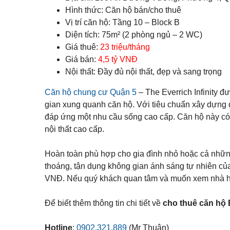
Q
ự
p
á
u
Hình thức: Căn hộ bán/cho thuê
h
n
ậ
ố
n
Vị trí căn hộ: Tầng 10 – Block B
n
Đ
c
h
1
ấ
Diện tích: 75m² (2 phòng ngủ – 2 WC)
h
à
1
t
o
Giá thuê:
23 triệu/tháng
n
t
ề
Giá bán:
4,5 tỷ VNĐ
K
h
Q
n
ý
u
Nội thất: Đầy đủ nội thất, đẹp và sang trọng
u
g
ê
ậ
ử
n
T
i
Căn hộ chung cư Quận 5
– The Everrich Infinity đ
B
ấ
B
B
ì
t
gian xung quanh căn hộ. Với tiêu chuẩn xây dựng đạ
i
Đ
n
c
ệ
S
đáp ứng một nhu cầu sống cao cấp. Căn hộ này có d
h
ả
t
T
n
nội thất cao cấp.
t
h
h
h
ạ
à
ự
n
đ
Hoàn toàn phù hợp cho gia đình nhỏ hoặc cả nhữn
c
h
ấ
h
thoáng, tận dụng không gian ánh sáng tự nhiên của k
t
o
B
t
VNĐ. Nếu quý khách quan tâm và muốn xem nhà hã
Q
Á
h
u
N
u
ậ
ê
Để biết thêm thông tin chi tiết về
cho thuê căn hộ E
n
T
h
V
Hotline
:
0902.321.889
(Mr Thuận)
ủ