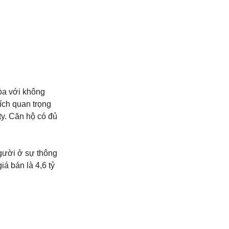
hòa với không
ích quan trọng
ty. Căn hộ có đủ
gười ở sự thông
iá bán là 4,6 tỷ