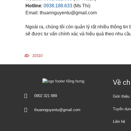
ă
Đ
n
Hotline
:
0938.188.633
(Ms Thi)
ứ
p
c
Email: thuannguyentu@gmail.com
h
ò
n
B
Ngoài ra, chúng tôi còn quản lý rất nhiều thông tin 
g
ì
c
sẽ được tư vấn chính xác và hiệu quả theo nhu cầ
n
h
h
o
D
t
ư
h
ơ
u
ID:
10310
n
ê
g
M
ặ
Về ch
t
b
ằ
n
0902 321 889
Giới thiệu
g
c
h
Tuyển dụn
thuannguyentu@gmail.com
o
t
h
Liên hệ
u
ê