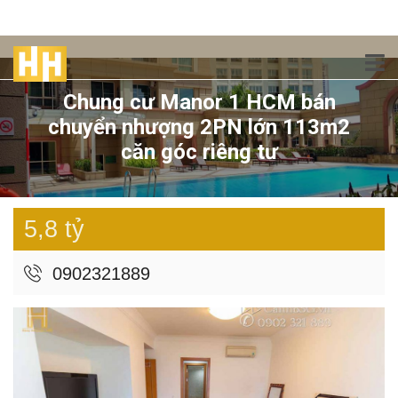
Chung cư Manor 1 HCM bán
chuyển nhượng 2PN lớn 113m2
căn góc riêng tư
5,8 tỷ
0902321889