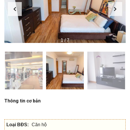
1
/
7
Thông tin cơ bản
Loại BĐS:
Căn hộ