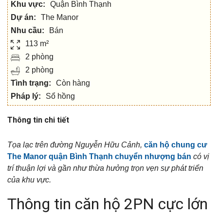
Khu vực:
Quận Bình Thạnh
Dự án:
The Manor
Nhu cầu:
Bán
113 m²
2 phòng
2 phòng
Tình trạng:
Còn hàng
Pháp lý:
Sổ hồng
Thông tin chi tiết
Tọa lạc trên đường Nguyễn Hữu Cảnh,
căn hộ chung cư
The Manor quận Bình Thạnh chuyển nhượng bán
có vị
trí thuận lợi và gần như thừa hưởng trọn vẹn sự phát triển
của khu vực.
Thông tin căn hộ 2PN cực lớn