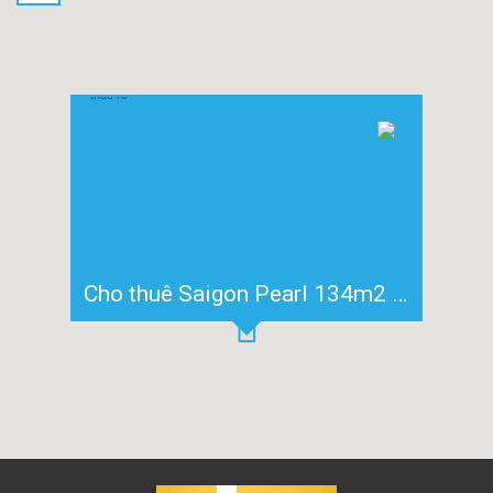
Cho thuê Saigon Pearl 134m2 ưu đãi căn hộ 3 phòng ngủ giá thuê rẻ