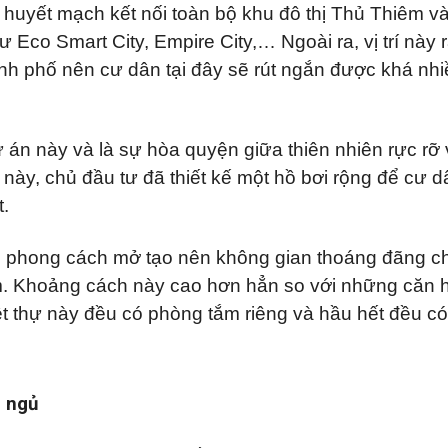
 huyết mạch kết nối toàn bộ khu đô thị Thủ Thiêm và
Eco Smart City, Empire City,… Ngoài ra, vị trí này r
nh phố nên cư dân tại đây sẽ rút ngắn được khá nhi
ự án này và là sự hòa quyện giữa thiên nhiên rực rỡ v
ự này, chủ đầu tư đã thiết kế một hồ bơi rộng để cư d
.
heo phong cách mở tạo nên không gian thoáng đãng c
m. Khoảng cách này cao hơn hẳn so với những căn 
ệt thự này đều có phòng tắm riêng và hầu hết đều c
g ngủ