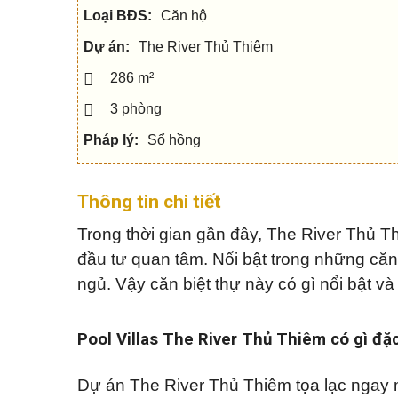
c
h
Q
u
h
â
Loại BĐS:
Căn hộ
u
s
o
n
ậ
e
t
t
Dự án:
The River Thủ Thiêm
n
h
í
5
u
c
286 m²
V
ê
h
ă
n
Q
n
3 phòng
h
u
p
S
à
ậ
h
h
đ
Pháp lý:
Sổ hồng
n
ò
o
ấ
7
n
p
t
g
h
o
Thông tin chi tiết
Q
u
M
u
N
s
ẹ
ậ
h
e
o
Trong thời gian gần đây, The River Thủ 
n
à
c
m
9
p
đầu tư quan tâm. Nổi bật trong những căn 
h
u
h
o
a
ngủ. Vậy căn biệt thự này có gì nổi bật và
ố
t
n
Q
h
h
u
u
à
ậ
B
ê
n
i
Pool Villas The River Thủ Thiêm có gì đặc
1
ệ
M
0
t
N
ẹ
t
h
o
Dự án The River Thủ Thiêm tọa lạc ngay m
h
à
b