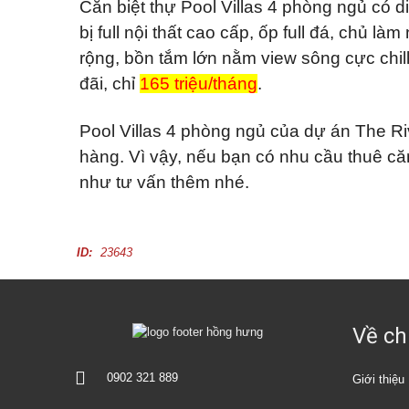
ă
Căn biệt thự Pool Villas 4 phòng ngủ có d
Đ
n
ứ
bị full nội thất cao cấp, ốp full đá, chủ làm
p
c
h
rộng, bồn tắm lớn nằm view sông cực chill
ò
n
B
đãi, chỉ
165 triệu/tháng
.
g
ì
c
n
h
h
o
Pool Villas 4 phòng ngủ của dự án The R
D
t
ư
hàng. Vì vậy, nếu bạn có nhu cầu thuê căn
h
ơ
u
n
như tư vấn thêm nhé.
ê
g
M
ặ
ID:
23643
t
b
ằ
n
g
c
Về ch
h
o
t
0902 321 889
h
Giới thiệu
u
ê