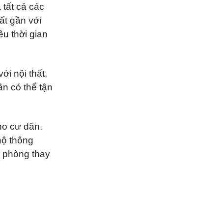
 tất cả các
ất gần với
ều thời gian
ới nội thất,
ân có thể tận
ho cư dân.
hộ thông
ó phòng thay