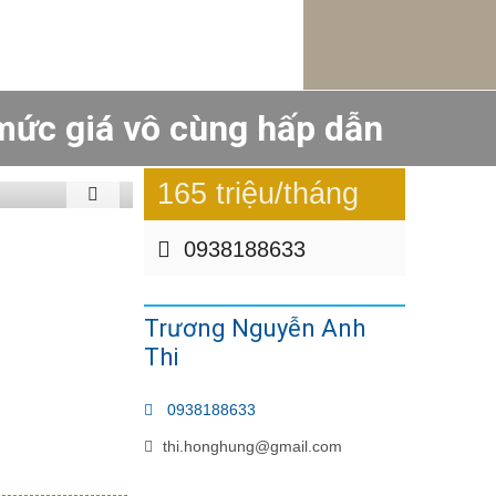
 mức giá vô cùng hấp dẫn
165 triệu/tháng
0938188633
Trương Nguyễn Anh
Thi
0938188633
thi.honghung@gmail.com