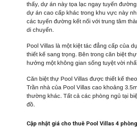
Q
ự
p
á
thấy, dự án này tọa lạc ngay tuyến đường
u
h
n
ậ
dự án cao cấp khác trong khu vực này như 
ố
n
n
Đ
c
h
1
ấ
các tuyến đường kết nối với trung tâm thà
h
à
1
t
o
di chuyển.
n
t
ề
K
h
Q
n
ý
u
u
g
Pool Villas là một kiệt tác đẳng cấp của d
ê
ậ
ử
n
T
thiết kế sang trọng. Bên trong căn biệt th
i
B
ấ
B
B
ì
t
hưởng một không gian sống tuyệt vời nhất
i
Đ
n
c
ệ
S
h
ả
t
T
n
t
Căn biệt thự Pool Villas được thiết kế t
h
h
h
ạ
à
Trần nhà của Pool Villas cao khoảng 3.5
ự
n
đ
c
h
ấ
thường khác. Tất cả các phòng ngủ tại bi
h
t
o
đồ.
B
t
Q
Á
h
u
N
u
ậ
ê
n
Cập nhật giá cho thuê Pool Villas 4 phòn
T
h
V
ủ