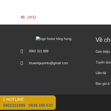
T
ấ
ID:
24152
t
c
ả
n
h
à
Về ch
đ
ấ
t
0902 321 889
Giới thiệu
c
h
o
Tuyển dụn
thuannguyentu@gmail.com
t
h
u
Liên hệ
ê
Báo giá & 
HOTLINE
0902321889
-
0938 188 633