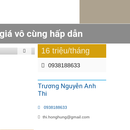
giá vô cùng hấp dẫn
16 triệu/tháng
0938188633
Trương Nguyễn Anh
Thi
0938188633
thi.honghung@gmail.com