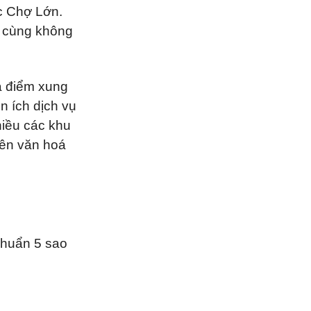
c Chợ Lớn.
g cùng không
a điểm xung
n ích dịch vụ
hiều các khu
iên văn hoá
chuẩn 5 sao