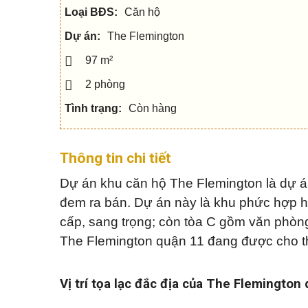
c
h
Q
u
h
â
Loại BĐS:
Căn hộ
u
s
o
n
ậ
e
t
t
Dự án:
The Flemington
n
h
í
5
u
c
97 m²
V
ê
h
ă
n
Q
n
2 phòng
h
u
p
S
à
ậ
h
h
đ
Tình trạng:
Còn hàng
n
ò
o
ấ
7
n
p
t
g
h
o
Q
Thông tin chi tiết
u
M
u
N
s
ẹ
ậ
h
e
o
Dự án khu căn hộ The Flemington là dự á
n
à
c
m
9
p
h
u
đem ra bán. Dự án này là khu phức hợp hi
h
o
a
ố
cấp, sang trọng; còn tòa C gồm văn phòn
t
n
Q
h
h
u
The Flemington quận 11 đang được cho thu
u
à
ậ
B
ê
n
i
1
ệ
M
0
t
Vị trí tọa lạc đắc địa của The Flemington
N
ẹ
t
h
o
h
à
b