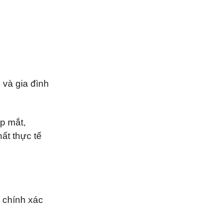
 và gia đình
p mắt,
ất thực tế
à chính xác