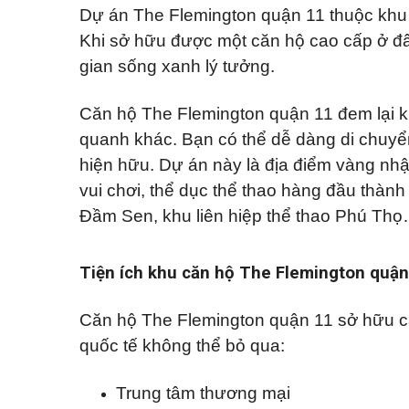
Q
ự
p
á
Dự án The Flemington quận 11 thuộc khu 
u
h
n
ậ
ố
n
Khi sở hữu được một căn hộ cao cấp ở đâ
n
Đ
c
h
1
ấ
gian sống xanh lý tưởng.
h
à
1
t
o
n
t
ề
K
h
Căn hộ The Flemington quận 11 đem lại k
Q
n
ý
u
u
g
ê
quanh khác. Bạn có thể dễ dàng di chuyển
ậ
ử
n
T
i
hiện hữu. Dự án này là địa điểm vàng nhận
B
ấ
B
B
ì
t
vui chơi, thể dục thể thao hàng đầu thàn
i
Đ
n
c
ệ
S
h
ả
Đầm Sen, khu liên hiệp thể thao Phú Th
t
T
n
t
h
h
h
ạ
à
ự
n
đ
Tiện ích khu căn hộ The Flemington quận
c
h
ấ
h
t
o
B
t
Căn hộ The Flemington quận 11 sở hữu các
Q
Á
h
u
N
u
quốc tế không thể bỏ qua:
ậ
ê
n
T
Trung tâm thương mại
h
V
ủ