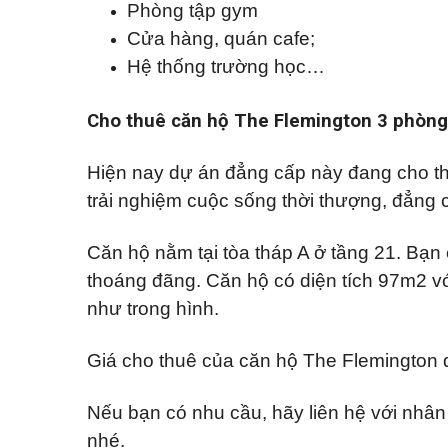
ă
Phòng tập gym
Đ
n
ứ
p
Cửa hàng, quán cafe;
c
h
Hệ thống trường học…
ò
n
B
g
ì
c
n
Cho thuê căn hộ The Flemington 3 phòng 
h
h
o
D
t
ư
Hiện nay dự án đẳng cấp này đang cho thu
h
ơ
u
n
trải nghiệm cuộc sống thời thượng, đẳng 
ê
g
M
Căn hộ nằm tại tòa tháp A ở tầng 21. Bạn
ặ
t
thoáng đãng. Căn hộ có diện tích 97m2 với
b
như trong hình.
ằ
n
g
c
Giá cho thuê của căn hộ The Flemington 
h
o
t
Nếu bạn có nhu cầu, hãy liên hệ với nhân 
h
u
nhé.
ê