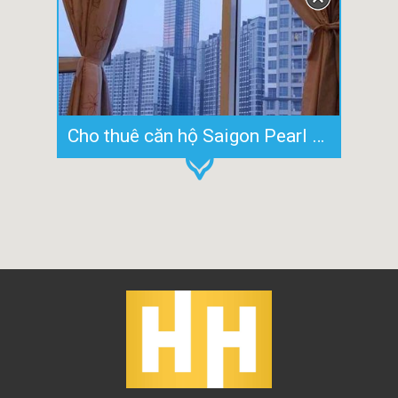
Cho thuê căn hộ Saigon Pearl 2PN view đẹp bao phí quản lý