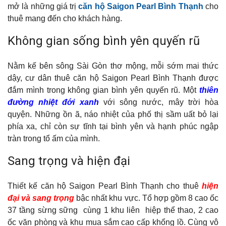
mở là những giá trị
căn hộ Saigon Pearl Bình Thạnh
cho
thuê mang đến cho khách hàng.
Không gian sống bình yên quyến rũ
Nằm kế bên sông Sài Gòn thơ mộng, mỗi sớm mai thức
dậy, cư dân thuê căn hộ Saigon Pearl Bình Thạnh được
đắm mình trong không gian bình yên quyến rũ. Một
thiên
đường nhiệt đới xanh
với sông nước, mây trời hòa
quyện. Những ồn ã, náo nhiệt của phố thị sầm uất bỏ lại
phía xa, chỉ còn sự tĩnh tại bình yên và hạnh phúc ngập
tràn trong tổ ấm của mình.
Sang trọng và hiện đại
Thiết kế căn hộ Saigon Pearl Bình Thạnh cho thuê
hiện
đại và sang trọng
bậc nhất khu vực. Tổ hợp gồm 8 cao ốc
37 tầng sừng sững cùng 1 khu liên hiệp thể thao, 2 cao
ốc văn phòng và khu mua sắm cao cấp khổng lồ. Cùng vô