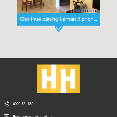
Cho thuê căn hộ Léman 2 phòng ngủ tại 117 Nguyễn Đình Chiểu, Quận 3
0902 321 889
thuannguyentu@gmail.com