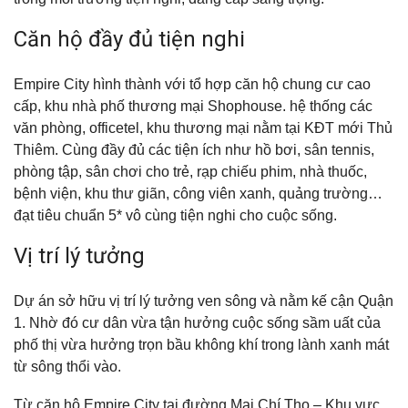
Căn hộ đầy đủ tiện nghi
Empire City hình thành với tổ hợp căn hộ chung cư cao
cấp, khu nhà phố thương mại Shophouse. hệ thống các
văn phòng, officetel, khu thương mại nằm tại KĐT mới Thủ
Thiêm. Cùng đầy đủ các tiện ích như hồ bơi, sân tennis,
phòng tập, sân chơi cho trẻ, rạp chiếu phim, nhà thuốc,
bệnh viện, khu thư giãn, công viên xanh, quảng trường…
đạt tiêu chuẩn 5* vô cùng tiện nghi cho cuộc sống.
Vị trí lý tưởng
Dự án sở hữu vị trí lý tưởng ven sông và nằm kế cận Quận
1. Nhờ đó cư dân vừa tận hưởng cuộc sống sầm uất của
phố thị vừa hưởng trọn bầu không khí trong lành xanh mát
từ sông thổi vào.
Từ căn hộ Empire City tại đường Mai Chí Thọ – Khu vực