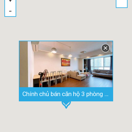
Chính chủ bán căn hộ 3 phòng ngủ The Manor HCM 101m2 nhà đẹp