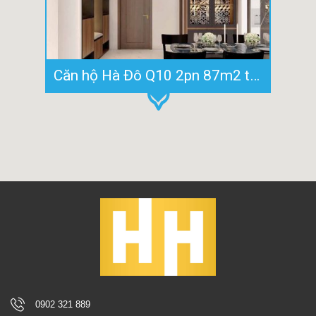
Căn hộ Hà Đô Q10 2pn 87m2 tầng 17 full nội thất 21tr/tháng bao phí
0902 321 889