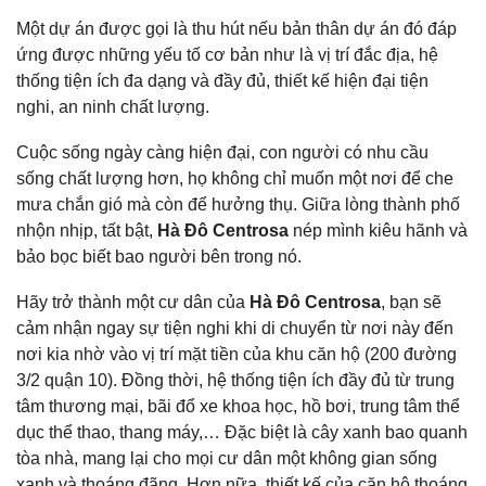
Một dự án được gọi là thu hút nếu bản thân dự án đó đáp
ứng được những yếu tố cơ bản như là vị trí đắc địa, hệ
thống tiện ích đa dạng và đầy đủ, thiết kế hiện đại tiện
nghi, an ninh chất lượng.
Cuộc sống ngày càng hiện đại, con người có nhu cầu
sống chất lượng hơn, họ không chỉ muốn một nơi để che
mưa chắn gió mà còn để hưởng thụ. Giữa lòng thành phố
nhộn nhịp, tất bật,
Hà Đô Centrosa
nép mình kiêu hãnh và
bảo bọc biết bao người bên trong nó.
Hãy trở thành một cư dân của
Hà Đô Centrosa
, bạn sẽ
cảm nhận ngay sự tiện nghi khi di chuyển từ nơi này đến
nơi kia nhờ vào vị trí mặt tiền của khu căn hộ (200 đường
3/2 quận 10). Đồng thời, hệ thống tiện ích đầy đủ từ trung
tâm thương mại, bãi đổ xe khoa học, hồ bơi, trung tâm thể
dục thể thao, thang máy,… Đặc biệt là cây xanh bao quanh
tòa nhà, mang lại cho mọi cư dân một không gian sống
xanh và thoáng đãng. Hơn nữa, thiết kế của căn hộ thoáng